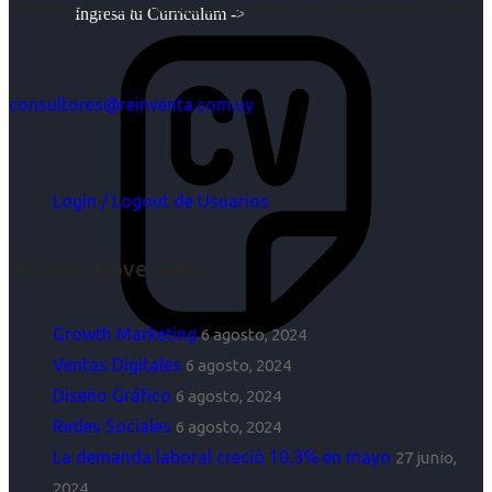
objetivos es para nosotros un trabajo, pero antes un placer.
Ingresa tu Curriculum ->
consultores@reinventa.com.uy
Login / Logout de Usuarios
Últimas Novedades
Growth Marketing
6 agosto, 2024
Ventas Digitales
6 agosto, 2024
Diseño Gráfico
6 agosto, 2024
Redes Sociales
6 agosto, 2024
La demanda laboral creció 10,3% en mayo
27 junio,
2024