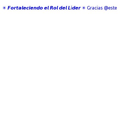
✴️ 𝙁𝙤𝙧𝙩𝙖𝙡𝙚𝙘𝙞𝙚𝙣𝙙𝙤 𝙚𝙡 𝙍𝙤𝙡 𝙙𝙚𝙡 𝙇í𝙙𝙚𝙧 ✴️ Gracias @este