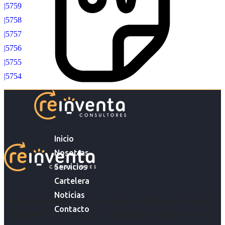
|5759
|5758
|5757
|5756
|5755
|5754
Inicio
Nosotras
Servicios
Cartelera
Noticias
Acompañar a empresas en su gestión de capital humano y
Contacto
acompañar a personas en la búsqueda y encuentro de sus