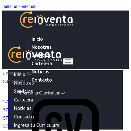
Saltar al contenido
Inicio
Nosotras
Servicios
Cartelera
Noticias
7 octubre, 2025
Inicio
Contacto
curriculums
Nosotras
Servicios
Ingresa tu Curriculum ->
Cartelera
|5763
Noticias
|5762
Contacto
|5761
Ingresa tu Curriculum
|5760