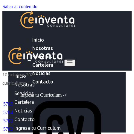
Saltar al contenido
Inicio
Nosotras
Servicios
Cartelera
Noticias
10 octubre, 2025
Inicio
Contacto
curriculums
Nosotras
Servicios
Ingresa tu Curriculum ->
Cartelera
|5785
Noticias
|5784
Contacto
|5783
Ingresa tu Curriculum
|5782