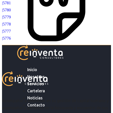
|5781
|5780
|5779
|5778
|5777
|5776
Inicio
Nosotras
Servicios
Cartelera
Noticias
Acompañar a empresas en su gestión de capital humano y
Contacto
acompañar a personas en la búsqueda y encuentro de sus