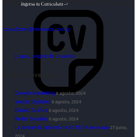
objetivos es para nosotros un trabajo, pero antes un placer.
Ingresa tu Curriculum ->
consultores@reinventa.com.uy
Login / Logout de Usuarios
Últimas Novedades
Growth Marketing
6 agosto, 2024
Ventas Digitales
6 agosto, 2024
Diseño Gráfico
6 agosto, 2024
Redes Sociales
6 agosto, 2024
La demanda laboral creció 10,3% en mayo
27 junio,
2024