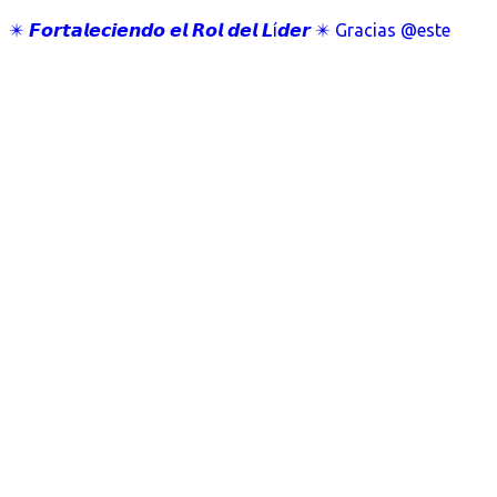
✴️ 𝙁𝙤𝙧𝙩𝙖𝙡𝙚𝙘𝙞𝙚𝙣𝙙𝙤 𝙚𝙡 𝙍𝙤𝙡 𝙙𝙚𝙡 𝙇í𝙙𝙚𝙧 ✴️ Gracias @este