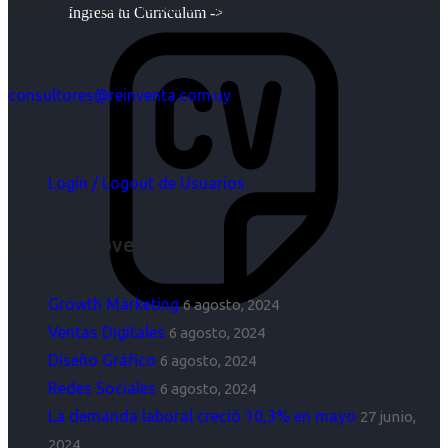
objetivos es para nosotros un trabajo, pero antes un placer.
Ingresa tu Curriculum ->
consultores@reinventa.com.uy
Login / Logout de Usuarios
Últimas Novedades
Growth Marketing
6 agosto, 2024
Ventas Digitales
6 agosto, 2024
Diseño Gráfico
6 agosto, 2024
Redes Sociales
6 agosto, 2024
La demanda laboral creció 10,3% en mayo
27 junio,
2024