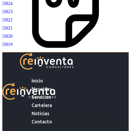
|5824
|5823
|5822
|5821
|5820
|5819
Inicio
Nosotras
Servicios
Cartelera
Noticias
Acompañar a empresas en su gestión de capital humano y
Contacto
acompañar a personas en la búsqueda y encuentro de sus