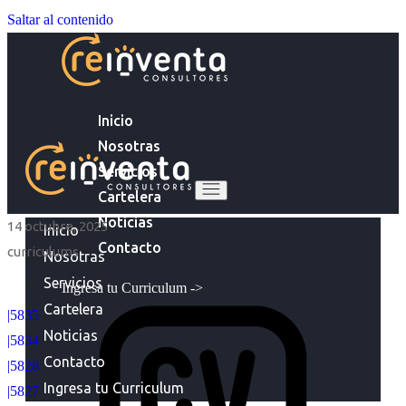
Saltar al contenido
Inicio
Nosotras
Servicios
Cartelera
Noticias
14 octubre, 2025
Inicio
Contacto
curriculums
Nosotras
Servicios
Ingresa tu Curriculum ->
Cartelera
|5835
Noticias
|5834
Contacto
|5828
Ingresa tu Curriculum
|5827