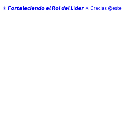
✴️ 𝙁𝙤𝙧𝙩𝙖𝙡𝙚𝙘𝙞𝙚𝙣𝙙𝙤 𝙚𝙡 𝙍𝙤𝙡 𝙙𝙚𝙡 𝙇í𝙙𝙚𝙧 ✴️ Gracias @este