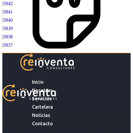
|5842
|5841
|5840
|5839
|5838
|5837
Inicio
Nosotras
Servicios
Cartelera
Noticias
Acompañar a empresas en su gestión de capital humano y
Contacto
acompañar a personas en la búsqueda y encuentro de sus