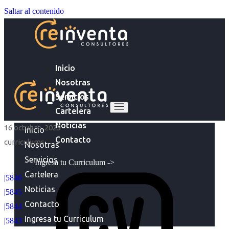
Saltar al contenido
Inicio
Nosotras
Servicios
Cartelera
Noticias
16 octubre, 2025
Inicio
Contacto
curriculums
Nosotras
Servicios
Ingresa tu Curriculum ->
Cartelera
|5846
Noticias
|5845
Contacto
|5844
Ingresa tu Curriculum
|5843