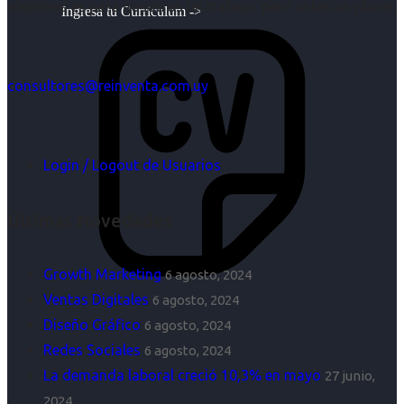
objetivos es para nosotros un trabajo, pero antes un placer.
Ingresa tu Curriculum ->
consultores@reinventa.com.uy
Login / Logout de Usuarios
Últimas Novedades
Growth Marketing
6 agosto, 2024
Ventas Digitales
6 agosto, 2024
Diseño Gráfico
6 agosto, 2024
Redes Sociales
6 agosto, 2024
La demanda laboral creció 10,3% en mayo
27 junio,
2024