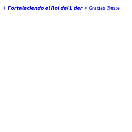
✴️ 𝙁𝙤𝙧𝙩𝙖𝙡𝙚𝙘𝙞𝙚𝙣𝙙𝙤 𝙚𝙡 𝙍𝙤𝙡 𝙙𝙚𝙡 𝙇í𝙙𝙚𝙧 ✴️ Gracias @este