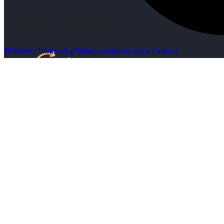
Síguenos en Instagram
☎️Flores, Trinidad ✔️Seleccionamos para Fábrica
Inicio
Nosotras
Servicios
Cartelera
Noticias
Contacto
Ingresa tu Curriculum ->