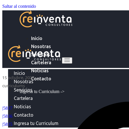
Saltar al contenido
Inicio
Nosotras
Servicios
Cartelera
Noticias
Inicio
15 octubre, 2025
Contacto
Nosotras
curriculums
Servicios
Ingresa tu Curriculum ->
Cartelera
Noticias
|5837
Contacto
|5836
Ingresa tu Curriculum
|5835