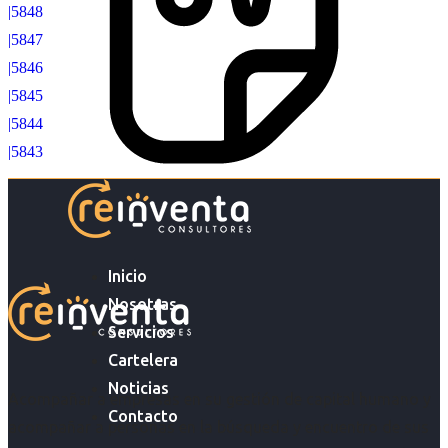
|5848
|5847
|5846
|5845
|5844
|5843
Inicio
Nosotras
Servicios
Cartelera
Noticias
Acompañar a empresas en su gestión de capital humano y
Contacto
acompañar a personas en la búsqueda y encuentro de sus