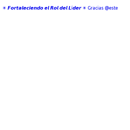
✴️ 𝙁𝙤𝙧𝙩𝙖𝙡𝙚𝙘𝙞𝙚𝙣𝙙𝙤 𝙚𝙡 𝙍𝙤𝙡 𝙙𝙚𝙡 𝙇í𝙙𝙚𝙧 ✴️ Gracias @este