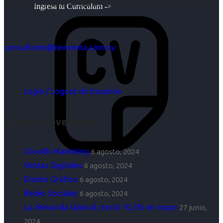
objetivos es para nosotros un trabajo, pero antes un placer.
Ingresa tu Curriculum ->
consultores@reinventa.com.uy
Login / Logout de Usuarios
Últimas Novedades
Growth Marketing
6 agosto, 2024
Ventas Digitales
6 agosto, 2024
Diseño Gráfico
6 agosto, 2024
Redes Sociales
6 agosto, 2024
La demanda laboral creció 10,3% en mayo
27 junio,
2024