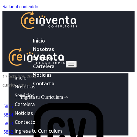
Saltar al contenido
Inicio
Nosotras
Servicios
Cartelera
Noticias
17 octubre, 2025
Inicio
Contacto
curriculums
Nosotras
Servicios
Ingresa tu Curriculum ->
Cartelera
|5855
Noticias
|5854
Contacto
|5853
Ingresa tu Curriculum
|5852