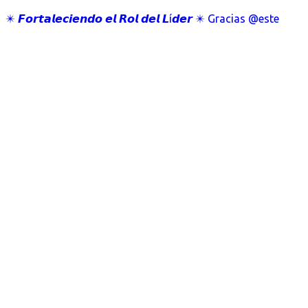
✴️ 𝙁𝙤𝙧𝙩𝙖𝙡𝙚𝙘𝙞𝙚𝙣𝙙𝙤 𝙚𝙡 𝙍𝙤𝙡 𝙙𝙚𝙡 𝙇í𝙙𝙚𝙧 ✴️ Gracias @este