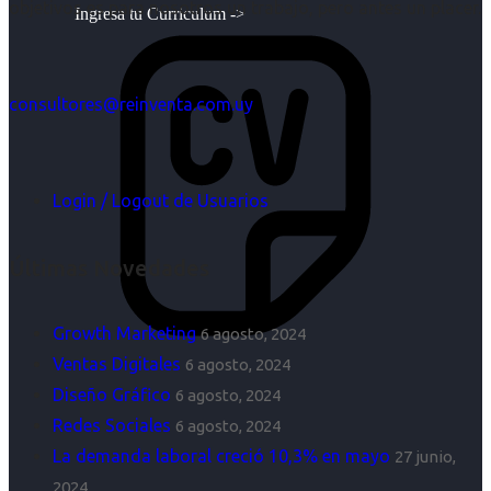
objetivos es para nosotros un trabajo, pero antes un placer.
Ingresa tu Curriculum ->
consultores@reinventa.com.uy
Login / Logout de Usuarios
Últimas Novedades
Growth Marketing
6 agosto, 2024
Ventas Digitales
6 agosto, 2024
Diseño Gráfico
6 agosto, 2024
Redes Sociales
6 agosto, 2024
La demanda laboral creció 10,3% en mayo
27 junio,
2024