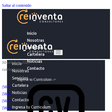
Saltar al contenido
Inicio
Nosotras
Servicios
Cartelera
Noticias
30 octubre, 2025
Inicio
Contacto
curriculums
Nosotras
Servicios
Ingresa tu Curriculum ->
Cartelera
|5887
Noticias
|5886
Contacto
|5885
Ingresa tu Curriculum
|5884