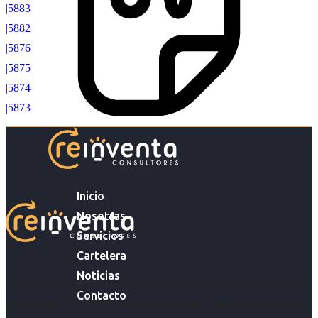
|5883
|5882
|5876
|5875
|5874
|5873
Inicio
Nosotras
Servicios
Cartelera
Noticias
Acompañar a empresas en su gestión de capital humano y
Contacto
acompañar a personas en la búsqueda y encuentro de sus