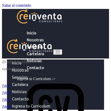
Saltar al contenido
Inicio
Nosotras
Servicios
Cartelera
Noticias
23 octubre, 2025
Inicio
Contacto
curriculums
Nosotras
Servicios
Ingresa tu Curriculum ->
Cartelera
|5872
Noticias
|5871
Contacto
|5870
Ingresa tu Curriculum
|5869