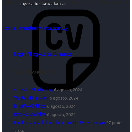
objetivos es para nosotros un trabajo, pero antes un placer.
Ingresa tu Curriculum ->
consultores@reinventa.com.uy
Login / Logout de Usuarios
Últimas Novedades
Growth Marketing
6 agosto, 2024
Ventas Digitales
6 agosto, 2024
Diseño Gráfico
6 agosto, 2024
Redes Sociales
6 agosto, 2024
La demanda laboral creció 10,3% en mayo
27 junio,
2024