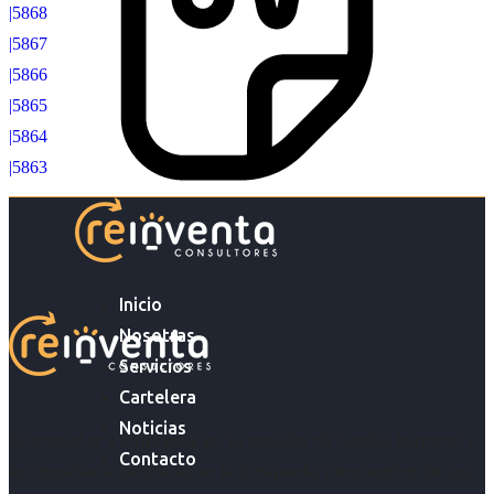
|5868
|5867
|5866
|5865
|5864
|5863
Inicio
Nosotras
Servicios
Cartelera
Noticias
Acompañar a empresas en su gestión de capital humano y
Contacto
acompañar a personas en la búsqueda y encuentro de sus