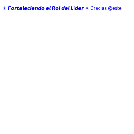
✴️ 𝙁𝙤𝙧𝙩𝙖𝙡𝙚𝙘𝙞𝙚𝙣𝙙𝙤 𝙚𝙡 𝙍𝙤𝙡 𝙙𝙚𝙡 𝙇í𝙙𝙚𝙧 ✴️ Gracias @este