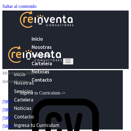
Saltar al contenido
Inicio
Nosotras
Servicios
Cartelera
Noticias
30 octubre, 2025
Inicio
Contacto
curriculums
Nosotras
Servicios
Ingresa tu Curriculum ->
Cartelera
|5892
Noticias
|5891
Contacto
|5890
Ingresa tu Curriculum
|5889