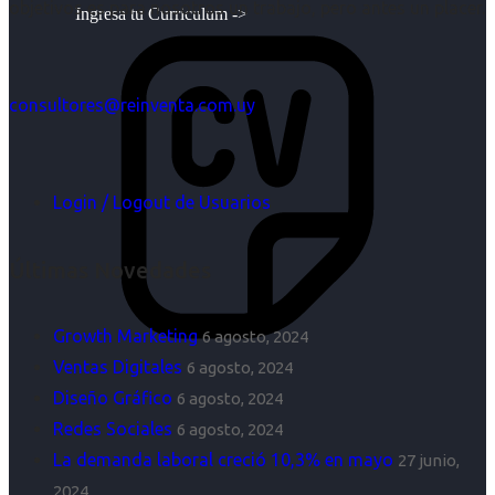
objetivos es para nosotros un trabajo, pero antes un placer.
Ingresa tu Curriculum ->
consultores@reinventa.com.uy
Login / Logout de Usuarios
Últimas Novedades
Growth Marketing
6 agosto, 2024
Ventas Digitales
6 agosto, 2024
Diseño Gráfico
6 agosto, 2024
Redes Sociales
6 agosto, 2024
La demanda laboral creció 10,3% en mayo
27 junio,
2024