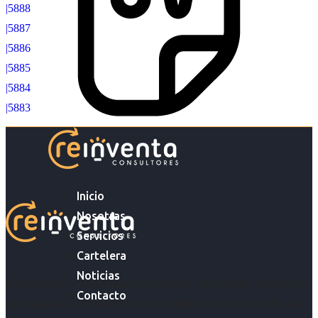
|5888
|5887
|5886
|5885
|5884
|5883
Inicio
Nosotras
Servicios
Cartelera
Noticias
Acompañar a empresas en su gestión de capital humano y
Contacto
acompañar a personas en la búsqueda y encuentro de sus