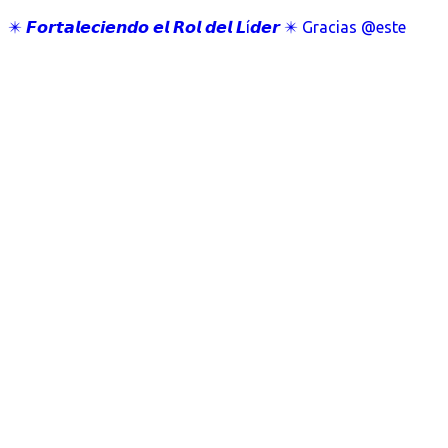
✴️ 𝙁𝙤𝙧𝙩𝙖𝙡𝙚𝙘𝙞𝙚𝙣𝙙𝙤 𝙚𝙡 𝙍𝙤𝙡 𝙙𝙚𝙡 𝙇í𝙙𝙚𝙧 ✴️ Gracias @este