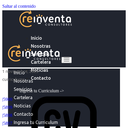
Saltar al contenido
Inicio
Nosotras
Servicios
Cartelera
Noticias
1 noviembre, 2025
Inicio
Contacto
curriculums
Nosotras
Servicios
Ingresa tu Curriculum ->
Cartelera
|5900
Noticias
|5899
Contacto
|5898
Ingresa tu Curriculum
|5897