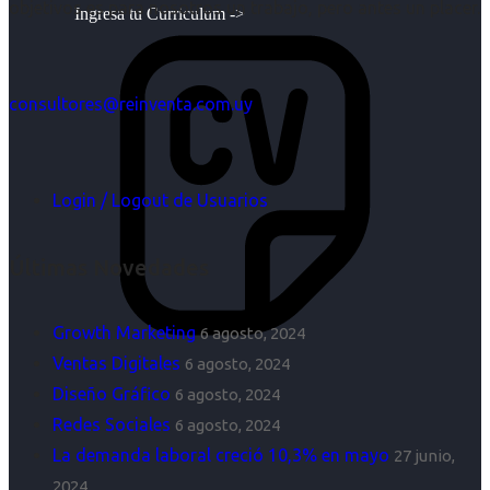
objetivos es para nosotros un trabajo, pero antes un placer.
Ingresa tu Curriculum ->
consultores@reinventa.com.uy
Login / Logout de Usuarios
Últimas Novedades
Growth Marketing
6 agosto, 2024
Ventas Digitales
6 agosto, 2024
Diseño Gráfico
6 agosto, 2024
Redes Sociales
6 agosto, 2024
La demanda laboral creció 10,3% en mayo
27 junio,
2024