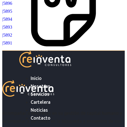
|5896
|5895
|5894
|5893
|5892
|5891
Inicio
Nosotras
Servicios
Cartelera
Noticias
Acompañar a empresas en su gestión de capital humano y
Contacto
acompañar a personas en la búsqueda y encuentro de sus