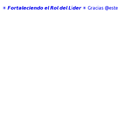
✴️ 𝙁𝙤𝙧𝙩𝙖𝙡𝙚𝙘𝙞𝙚𝙣𝙙𝙤 𝙚𝙡 𝙍𝙤𝙡 𝙙𝙚𝙡 𝙇í𝙙𝙚𝙧 ✴️ Gracias @este