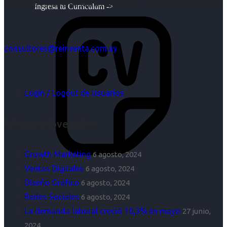
objetivos es para nosotros un trabajo, pero antes un placer.
Ingresa tu Curriculum ->
consultores@reinventa.com.uy
Login / Logout de Usuarios
Últimas Novedades
Growth Marketing
6 agosto, 2024
Ventas Digitales
6 agosto, 2024
Diseño Gráfico
6 agosto, 2024
Redes Sociales
6 agosto, 2024
La demanda laboral creció 10,3% en mayo
27 junio,
2024