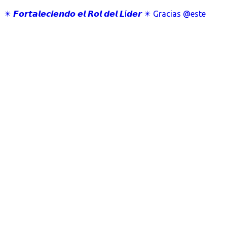
✴️ 𝙁𝙤𝙧𝙩𝙖𝙡𝙚𝙘𝙞𝙚𝙣𝙙𝙤 𝙚𝙡 𝙍𝙤𝙡 𝙙𝙚𝙡 𝙇í𝙙𝙚𝙧 ✴️ Gracias @este