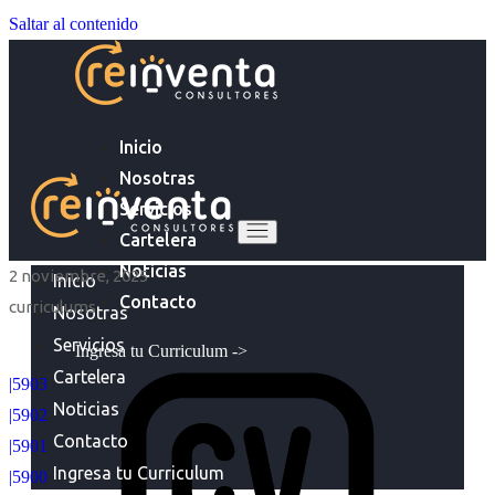
Saltar al contenido
Inicio
Nosotras
Servicios
Cartelera
Noticias
2 noviembre, 2025
Inicio
Contacto
curriculums
Nosotras
Servicios
Ingresa tu Curriculum ->
Cartelera
|5903
Noticias
|5902
Contacto
|5901
Ingresa tu Curriculum
|5900