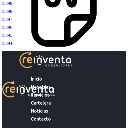
|5899
|5898
|5897
|5896
|5895
|5894
Inicio
Nosotras
Servicios
Cartelera
Noticias
Acompañar a empresas en su gestión de capital humano y
Contacto
acompañar a personas en la búsqueda y encuentro de sus