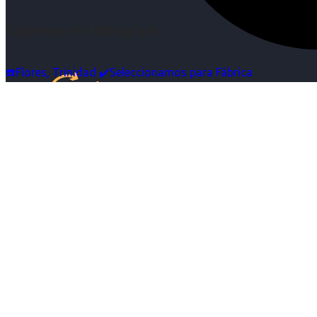
Síguenos en Instagram
☎️Flores, Trinidad ✔️Seleccionamos para Fábrica
Inicio
Nosotras
Servicios
Cartelera
Noticias
Contacto
Ingresa tu Curriculum ->