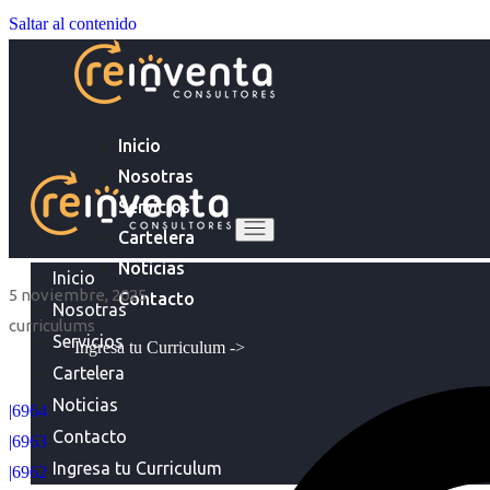
Saltar al contenido
Inicio
Nosotras
Servicios
Cartelera
Noticias
Inicio
5 noviembre, 2025
Contacto
Nosotras
curriculums
Servicios
Ingresa tu Curriculum ->
Cartelera
Noticias
|6964
Contacto
|6963
Ingresa tu Curriculum
|6962