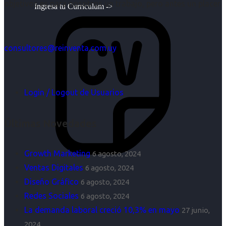
objetivos es para nosotros un trabajo, pero antes un placer.
Ingresa tu Curriculum ->
consultores@reinventa.com.uy
Login / Logout de Usuarios
Últimas Novedades
Growth Marketing
6 agosto, 2024
Ventas Digitales
6 agosto, 2024
Diseño Gráfico
6 agosto, 2024
Redes Sociales
6 agosto, 2024
La demanda laboral creció 10,3% en mayo
27 junio,
2024