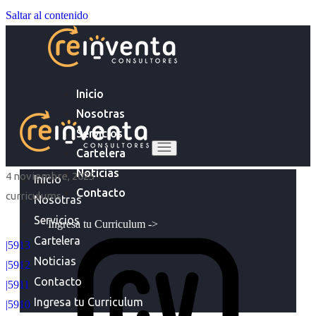
Saltar al contenido
Inicio
Nosotras
Servicios
Cartelera
Noticias
4 noviembre, 2025
Inicio
Contacto
curriculums
Nosotras
Servicios
Ingresa tu Curriculum ->
Cartelera
|5913
Noticias
|5912
Contacto
|5911
Ingresa tu Curriculum
|5910