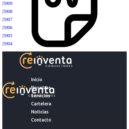
|5909
|5908
|5907
|5906
|5905
|5904
Inicio
Nosotras
Servicios
Cartelera
Noticias
Acompañar a empresas en su gestión de capital humano y
Contacto
acompañar a personas en la búsqueda y encuentro de sus