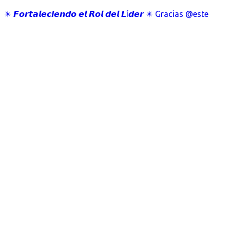
✴️ 𝙁𝙤𝙧𝙩𝙖𝙡𝙚𝙘𝙞𝙚𝙣𝙙𝙤 𝙚𝙡 𝙍𝙤𝙡 𝙙𝙚𝙡 𝙇í𝙙𝙚𝙧 ✴️ Gracias @este