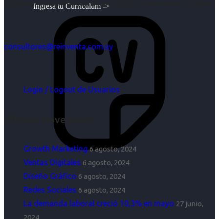
objetivos es para nosotros un trabajo, pero antes un placer.
Ingresa tu Curriculum ->
consultores@reinventa.com.uy
Login / Logout de Usuarios
Últimas Novedades
Growth Marketing
6 agosto, 2024
Ventas Digitales
6 agosto, 2024
Diseño Gráfico
6 agosto, 2024
Redes Sociales
6 agosto, 2024
La demanda laboral creció 10,3% en mayo
27 junio,
2024