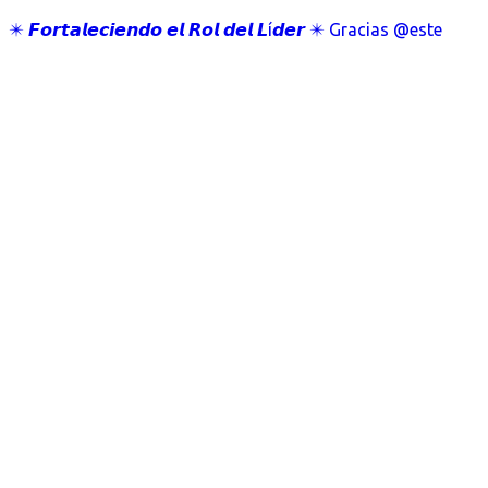
✴️ 𝙁𝙤𝙧𝙩𝙖𝙡𝙚𝙘𝙞𝙚𝙣𝙙𝙤 𝙚𝙡 𝙍𝙤𝙡 𝙙𝙚𝙡 𝙇í𝙙𝙚𝙧 ✴️ Gracias @este