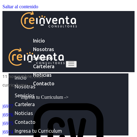
Saltar al contenido
Inicio
Nosotras
Servicios
Cartelera
Noticias
11 noviembre, 2025
Inicio
Contacto
curriculums
Nosotras
Servicios
Ingresa tu Curriculum ->
Cartelera
|6977
Noticias
|6976
Contacto
|6975
Ingresa tu Curriculum
|6974