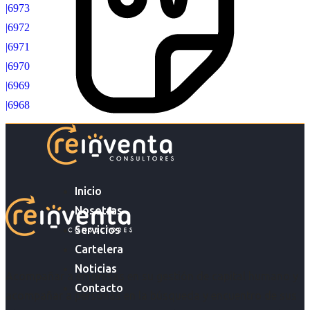
|6973
|6972
|6971
|6970
|6969
|6968
Inicio
Nosotras
Servicios
Cartelera
Noticias
Acompañar a empresas en su gestión de capital humano y
Contacto
acompañar a personas en la búsqueda y encuentro de sus