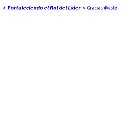
✴️ 𝙁𝙤𝙧𝙩𝙖𝙡𝙚𝙘𝙞𝙚𝙣𝙙𝙤 𝙚𝙡 𝙍𝙤𝙡 𝙙𝙚𝙡 𝙇í𝙙𝙚𝙧 ✴️ Gracias @este