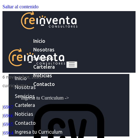
Saltar al contenido
Inicio
Nosotras
Servicios
Cartelera
Noticias
6 noviembre, 2025
Inicio
Contacto
curriculums
Nosotras
Servicios
Ingresa tu Curriculum ->
Cartelera
|6967
Noticias
|6966
Contacto
|6965
Ingresa tu Curriculum
|6964