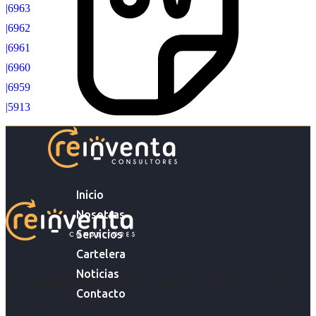
|6963
|6962
|6961
|6960
|6959
|5913
Inicio
Nosotras
Servicios
Cartelera
Noticias
Acompañar a empresas en su gestión de capital humano y
Contacto
acompañar a personas en la búsqueda y encuentro de sus