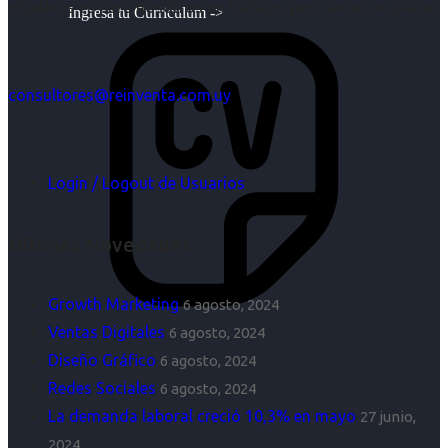
objetivos es para nosotros un trabajo, pero antes un placer.
Ingresa tu Curriculum ->
consultores@reinventa.com.uy
Login / Logout de Usuarios
Últimas Novedades
Growth Marketing
6 agosto, 2024
Ventas Digitales
6 agosto, 2024
Diseño Gráfico
6 agosto, 2024
Redes Sociales
6 agosto, 2024
La demanda laboral creció 10,3% en mayo
27 junio,
2024