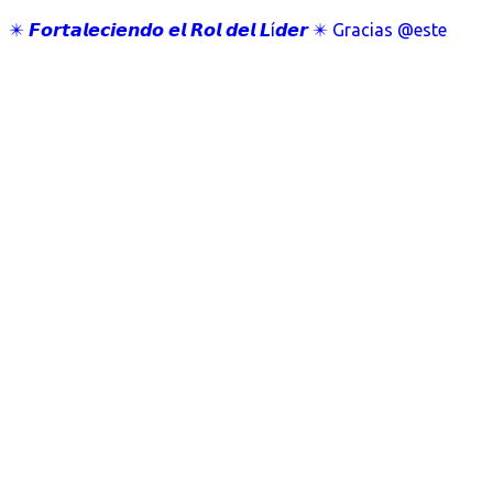
✴️ 𝙁𝙤𝙧𝙩𝙖𝙡𝙚𝙘𝙞𝙚𝙣𝙙𝙤 𝙚𝙡 𝙍𝙤𝙡 𝙙𝙚𝙡 𝙇í𝙙𝙚𝙧 ✴️ Gracias @este