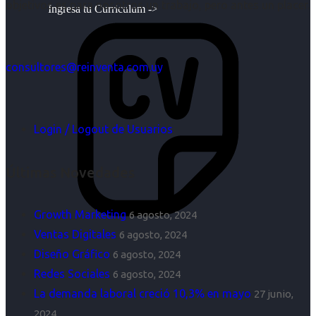
objetivos es para nosotros un trabajo, pero antes un placer.
Ingresa tu Curriculum ->
consultores@reinventa.com.uy
Login / Logout de Usuarios
Últimas Novedades
Growth Marketing
6 agosto, 2024
Ventas Digitales
6 agosto, 2024
Diseño Gráfico
6 agosto, 2024
Redes Sociales
6 agosto, 2024
La demanda laboral creció 10,3% en mayo
27 junio,
2024