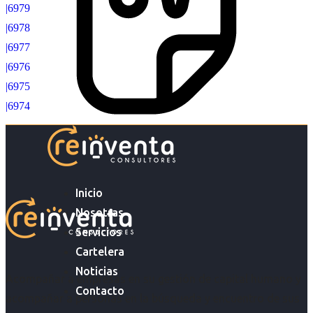
|6979
|6978
|6977
|6976
|6975
|6974
Inicio
Nosotras
Servicios
Cartelera
Noticias
Acompañar a empresas en su gestión de capital humano y
Contacto
acompañar a personas en la búsqueda y encuentro de sus