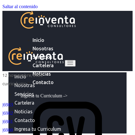
Saltar al contenido
Inicio
Nosotras
Servicios
Cartelera
Noticias
12 noviembre, 2025
Inicio
Contacto
curriculums
Nosotras
Servicios
Ingresa tu Curriculum ->
Cartelera
|6983
Noticias
|6982
Contacto
|6981
Ingresa tu Curriculum
|6980