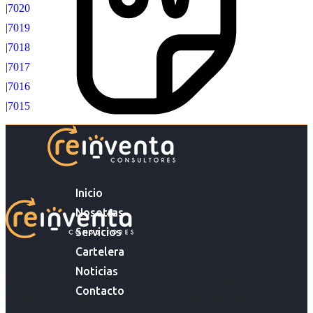
|7020
|7019
|7018
|7017
|7016
|7015
Inicio
Nosotras
Servicios
Cartelera
Noticias
Acompañar a empresas en su gestión de capital humano y
Contacto
acompañar a personas en la búsqueda y encuentro de sus