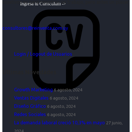
objetivos es para nosotros un trabajo, pero antes un placer.
Ingresa tu Curriculum ->
consultores@reinventa.com.uy
Login / Logout de Usuarios
Últimas Novedades
Growth Marketing
6 agosto, 2024
Ventas Digitales
6 agosto, 2024
Diseño Gráfico
6 agosto, 2024
Redes Sociales
6 agosto, 2024
La demanda laboral creció 10,3% en mayo
27 junio,
2024