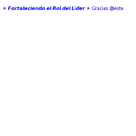
✴️ 𝙁𝙤𝙧𝙩𝙖𝙡𝙚𝙘𝙞𝙚𝙣𝙙𝙤 𝙚𝙡 𝙍𝙤𝙡 𝙙𝙚𝙡 𝙇í𝙙𝙚𝙧 ✴️ Gracias @este