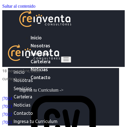
Saltar al contenido
Inicio
Nosotras
Servicios
Cartelera
Noticias
18 noviembre, 2025
Inicio
Contacto
curriculums
Nosotras
Servicios
Ingresa tu Curriculum ->
Cartelera
|7024
Noticias
|7023
Contacto
|7022
Ingresa tu Curriculum
|7021