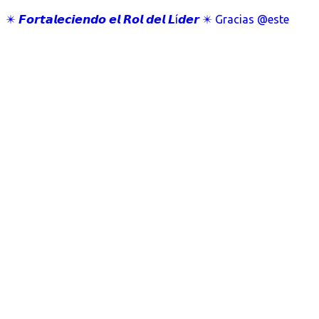
✴️ 𝙁𝙤𝙧𝙩𝙖𝙡𝙚𝙘𝙞𝙚𝙣𝙙𝙤 𝙚𝙡 𝙍𝙤𝙡 𝙙𝙚𝙡 𝙇í𝙙𝙚𝙧 ✴️ Gracias @este