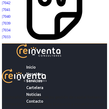
|7042
|7041
|7040
|7039
|7034
|7033
Inicio
Nosotras
Servicios
Cartelera
Noticias
Acompañar a empresas en su gestión de capital humano y
Contacto
acompañar a personas en la búsqueda y encuentro de sus