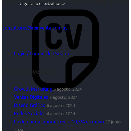
objetivos es para nosotros un trabajo, pero antes un placer.
Ingresa tu Curriculum ->
consultores@reinventa.com.uy
Login / Logout de Usuarios
Últimas Novedades
Growth Marketing
6 agosto, 2024
Ventas Digitales
6 agosto, 2024
Diseño Gráfico
6 agosto, 2024
Redes Sociales
6 agosto, 2024
La demanda laboral creció 10,3% en mayo
27 junio,
2024