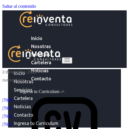
Saltar al contenido
Inicio
Nosotras
Servicios
Cartelera
Noticias
2 diciembre, 2025
Inicio
Contacto
curriculums
Nosotras
Servicios
Ingresa tu Curriculum ->
Cartelera
|7046
Noticias
|7045
Contacto
|7044
Ingresa tu Curriculum
|7043