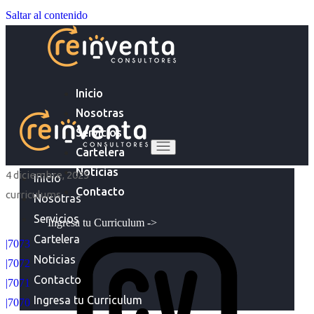
Saltar al contenido
Inicio
Nosotras
Servicios
Cartelera
Noticias
4 diciembre, 2025
Inicio
Contacto
curriculums
Nosotras
Servicios
Ingresa tu Curriculum ->
Cartelera
|7073
Noticias
|7072
Contacto
|7071
Ingresa tu Curriculum
|7070