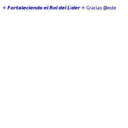
✴️ 𝙁𝙤𝙧𝙩𝙖𝙡𝙚𝙘𝙞𝙚𝙣𝙙𝙤 𝙚𝙡 𝙍𝙤𝙡 𝙙𝙚𝙡 𝙇í𝙙𝙚𝙧 ✴️ Gracias @este