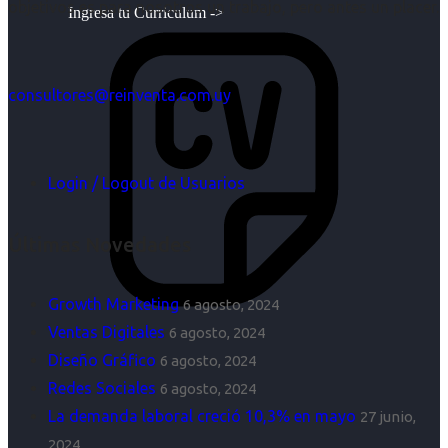
objetivos es para nosotros un trabajo, pero antes un placer.
Ingresa tu Curriculum ->
consultores@reinventa.com.uy
Login / Logout de Usuarios
Últimas Novedades
Growth Marketing
6 agosto, 2024
Ventas Digitales
6 agosto, 2024
Diseño Gráfico
6 agosto, 2024
Redes Sociales
6 agosto, 2024
La demanda laboral creció 10,3% en mayo
27 junio,
2024