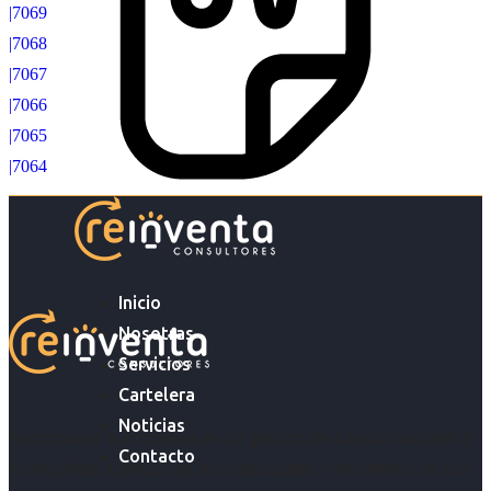
|7069
|7068
|7067
|7066
|7065
|7064
Inicio
Nosotras
Servicios
Cartelera
Noticias
Acompañar a empresas en su gestión de capital humano y
Contacto
acompañar a personas en la búsqueda y encuentro de sus