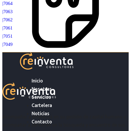
|7064
|7063
|7062
|7061
|7051
|7049
Inicio
Nosotras
Servicios
Cartelera
Noticias
Acompañar a empresas en su gestión de capital humano y
Contacto
acompañar a personas en la búsqueda y encuentro de sus