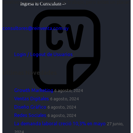
objetivos es para nosotros un trabajo, pero antes un placer.
Ingresa tu Curriculum ->
consultores@reinventa.com.uy
Login / Logout de Usuarios
Últimas Novedades
Growth Marketing
6 agosto, 2024
Ventas Digitales
6 agosto, 2024
Diseño Gráfico
6 agosto, 2024
Redes Sociales
6 agosto, 2024
La demanda laboral creció 10,3% en mayo
27 junio,
2024