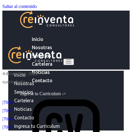
Saltar al contenido
Inicio
Nosotras
Servicios
Cartelera
Noticias
4 diciembre, 2025
Inicio
Contacto
curriculums
Nosotras
Servicios
Ingresa tu Curriculum ->
Cartelera
|7068
Noticias
|7067
Contacto
|7066
Ingresa tu Curriculum
|7065