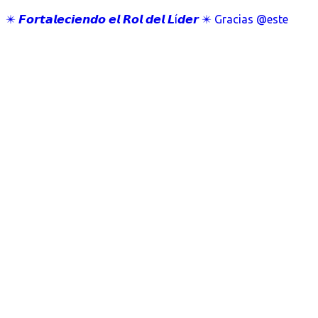
✴️ 𝙁𝙤𝙧𝙩𝙖𝙡𝙚𝙘𝙞𝙚𝙣𝙙𝙤 𝙚𝙡 𝙍𝙤𝙡 𝙙𝙚𝙡 𝙇í𝙙𝙚𝙧 ✴️ Gracias @este