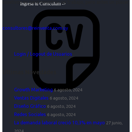
objetivos es para nosotros un trabajo, pero antes un placer.
Ingresa tu Curriculum ->
consultores@reinventa.com.uy
Login / Logout de Usuarios
Últimas Novedades
Growth Marketing
6 agosto, 2024
Ventas Digitales
6 agosto, 2024
Diseño Gráfico
6 agosto, 2024
Redes Sociales
6 agosto, 2024
La demanda laboral creció 10,3% en mayo
27 junio,
2024