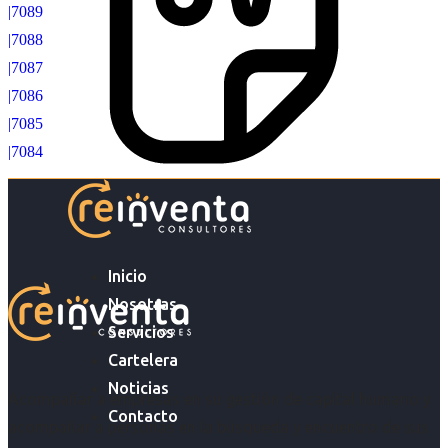
|7089
|7088
|7087
|7086
|7085
|7084
Inicio
Nosotras
Servicios
Cartelera
Noticias
Acompañar a empresas en su gestión de capital humano y
Contacto
acompañar a personas en la búsqueda y encuentro de sus