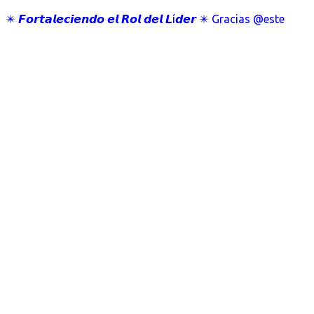
✴️ 𝙁𝙤𝙧𝙩𝙖𝙡𝙚𝙘𝙞𝙚𝙣𝙙𝙤 𝙚𝙡 𝙍𝙤𝙡 𝙙𝙚𝙡 𝙇í𝙙𝙚𝙧 ✴️ Gracias @este