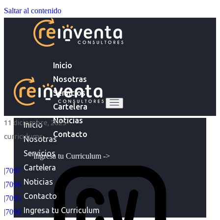
Saltar al contenido
Inicio
Nosotras
Servicios
Cartelera
Noticias
11 diciembre, 2025
Inicio
Contacto
curriculums
Nosotras
Servicios
Ingresa tu Curriculum ->
Cartelera
|7097
Noticias
|7096
Contacto
|7095
Ingresa tu Curriculum
|7090