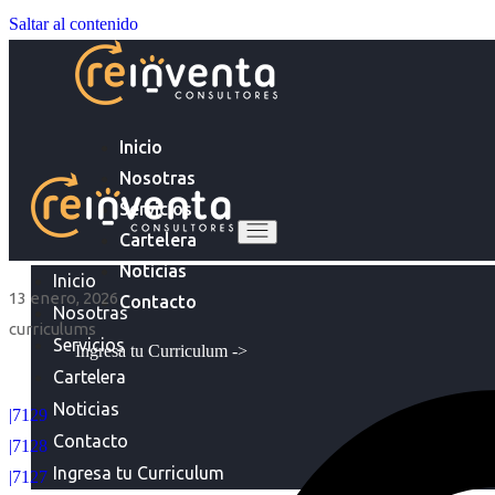
Saltar al contenido
Inicio
Nosotras
Servicios
Cartelera
Noticias
Inicio
13 enero, 2026
Contacto
Nosotras
curriculums
Servicios
Ingresa tu Curriculum ->
Cartelera
Noticias
|7129
Contacto
|7128
Ingresa tu Curriculum
|7127