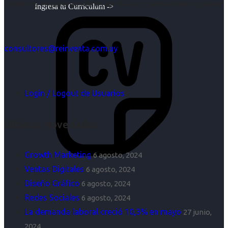
objetivos es para nosotros un trabajo, pero antes un placer.
Ingresa tu Curriculum ->
consultores@reinventa.com.uy
Login / Logout de Usuarios
Últimas Novedades
Growth Marketing
6 agosto, 2024
Ventas Digitales
6 agosto, 2024
Diseño Gráfico
6 agosto, 2024
Redes Sociales
6 agosto, 2024
La demanda laboral creció 10,3% en mayo
27 junio,
2024