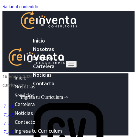
Saltar al contenido
Inicio
Nosotras
Servicios
Cartelera
Noticias
16 enero, 2026
Inicio
Contacto
curriculums
Nosotras
Servicios
Ingresa tu Curriculum ->
Cartelera
|7143
Noticias
|7142
Contacto
|7141
Ingresa tu Curriculum
|7140