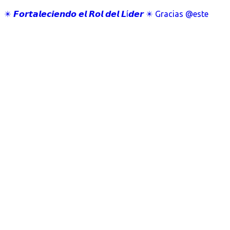
✴️ 𝙁𝙤𝙧𝙩𝙖𝙡𝙚𝙘𝙞𝙚𝙣𝙙𝙤 𝙚𝙡 𝙍𝙤𝙡 𝙙𝙚𝙡 𝙇í𝙙𝙚𝙧 ✴️ Gracias @este