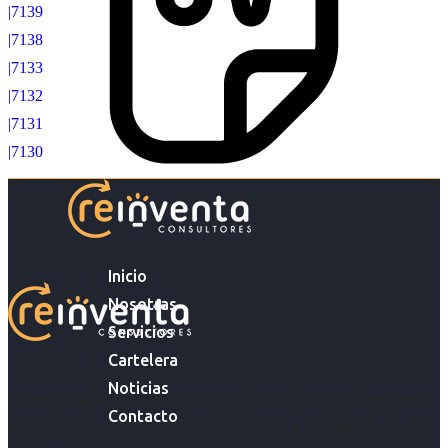
|7139
|7138
|7133
|7132
|7131
|7130
Inicio
Nosotras
Servicios
Cartelera
Noticias
Acompañar a empresas en su gestión de capital humano y
Contacto
acompañar a personas en la búsqueda y encuentro de sus