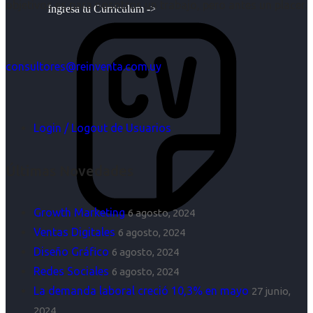
objetivos es para nosotros un trabajo, pero antes un placer.
Ingresa tu Curriculum ->
consultores@reinventa.com.uy
Login / Logout de Usuarios
Últimas Novedades
Growth Marketing
6 agosto, 2024
Ventas Digitales
6 agosto, 2024
Diseño Gráfico
6 agosto, 2024
Redes Sociales
6 agosto, 2024
La demanda laboral creció 10,3% en mayo
27 junio,
2024