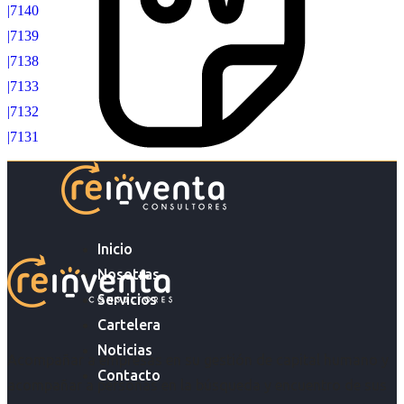
|7140
|7139
|7138
|7133
|7132
|7131
Inicio
Nosotras
Servicios
Cartelera
Noticias
Acompañar a empresas en su gestión de capital humano y
Contacto
acompañar a personas en la búsqueda y encuentro de sus