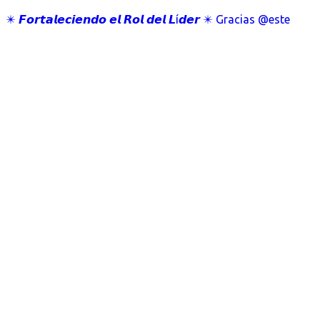
✴️ 𝙁𝙤𝙧𝙩𝙖𝙡𝙚𝙘𝙞𝙚𝙣𝙙𝙤 𝙚𝙡 𝙍𝙤𝙡 𝙙𝙚𝙡 𝙇í𝙙𝙚𝙧 ✴️ Gracias @este