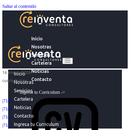
Saltar al contenido
Inicio
Nosotras
Servicios
Cartelera
Noticias
16 enero, 2026
Inicio
Contacto
curriculums
Nosotras
Servicios
Ingresa tu Curriculum ->
Cartelera
|7144
Noticias
|7143
Contacto
|7142
Ingresa tu Curriculum
|7141