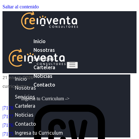
Saltar al contenido
Inicio
Nosotras
Servicios
Cartelera
Noticias
21 enero, 2026
Inicio
Contacto
curriculums
Nosotras
Servicios
Ingresa tu Curriculum ->
Cartelera
|7178
Noticias
|7177
Contacto
|7176
Ingresa tu Curriculum
|7175