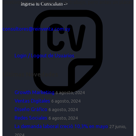
objetivos es para nosotros un trabajo, pero antes un placer.
Ingresa tu Curriculum ->
consultores@reinventa.com.uy
Login / Logout de Usuarios
Últimas Novedades
Growth Marketing
6 agosto, 2024
Ventas Digitales
6 agosto, 2024
Diseño Gráfico
6 agosto, 2024
Redes Sociales
6 agosto, 2024
La demanda laboral creció 10,3% en mayo
27 junio,
2024