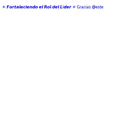
✴️ 𝙁𝙤𝙧𝙩𝙖𝙡𝙚𝙘𝙞𝙚𝙣𝙙𝙤 𝙚𝙡 𝙍𝙤𝙡 𝙙𝙚𝙡 𝙇í𝙙𝙚𝙧 ✴️ Gracias @este