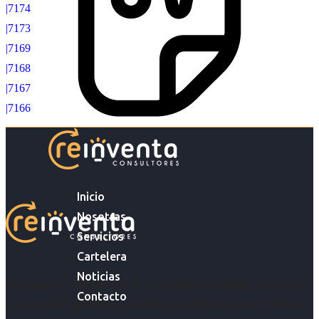
|7174
|7173
|7169
|7168
|7167
|7166
Inicio
Nosotras
Servicios
Cartelera
Noticias
Acompañar a empresas en su gestión de capital humano y
Contacto
acompañar a personas en la búsqueda y encuentro de sus