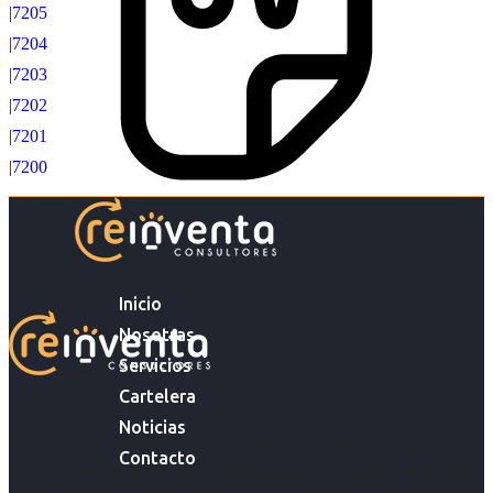
|7205
|7204
|7203
|7202
|7201
|7200
Inicio
Nosotras
Servicios
Cartelera
Noticias
Acompañar a empresas en su gestión de capital humano y
Contacto
acompañar a personas en la búsqueda y encuentro de sus