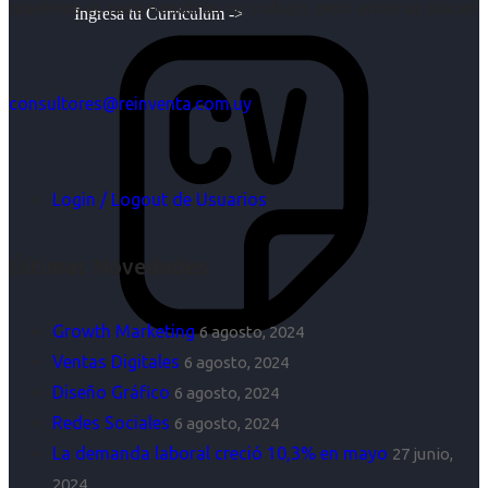
objetivos es para nosotros un trabajo, pero antes un placer.
Ingresa tu Curriculum ->
consultores@reinventa.com.uy
Login / Logout de Usuarios
Últimas Novedades
Growth Marketing
6 agosto, 2024
Ventas Digitales
6 agosto, 2024
Diseño Gráfico
6 agosto, 2024
Redes Sociales
6 agosto, 2024
La demanda laboral creció 10,3% en mayo
27 junio,
2024