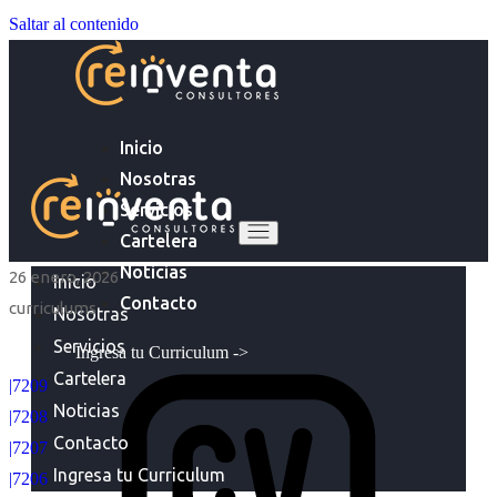
Saltar al contenido
Inicio
Nosotras
Servicios
Cartelera
Noticias
26 enero, 2026
Inicio
Contacto
curriculums
Nosotras
Servicios
Ingresa tu Curriculum ->
Cartelera
|7209
Noticias
|7208
Contacto
|7207
Ingresa tu Curriculum
|7206