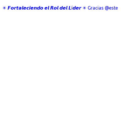
✴️ 𝙁𝙤𝙧𝙩𝙖𝙡𝙚𝙘𝙞𝙚𝙣𝙙𝙤 𝙚𝙡 𝙍𝙤𝙡 𝙙𝙚𝙡 𝙇í𝙙𝙚𝙧 ✴️ Gracias @este