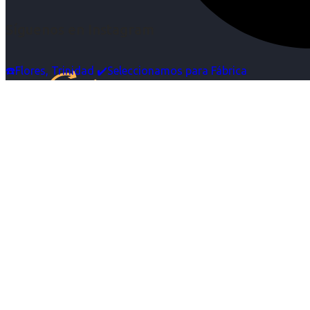
Síguenos en Instagram
☎️Flores, Trinidad ✔️Seleccionamos para Fábrica
Inicio
Nosotras
Servicios
Cartelera
Noticias
Contacto
Ingresa tu Curriculum ->