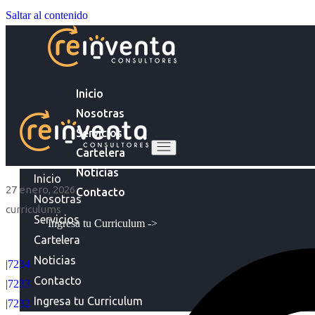
Saltar al contenido
Inicio
Nosotras
Servicios
Cartelera
Noticias
Inicio
27 enero, 2026
Contacto
Nosotras
curriculums
Servicios
Ingresa tu Curriculum ->
Cartelera
Noticias
|7234
Contacto
|7233
Ingresa tu Curriculum
|7232