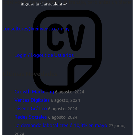
objetivos es para nosotros un trabajo, pero antes un placer.
Ingresa tu Curriculum ->
consultores@reinventa.com.uy
Login / Logout de Usuarios
Últimas Novedades
Growth Marketing
6 agosto, 2024
Ventas Digitales
6 agosto, 2024
Diseño Gráfico
6 agosto, 2024
Redes Sociales
6 agosto, 2024
La demanda laboral creció 10,3% en mayo
27 junio,
2024