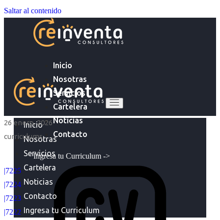
Saltar al contenido
Inicio
Nosotras
Servicios
Cartelera
Noticias
26 enero, 2026
Inicio
Contacto
curriculums
Nosotras
Servicios
Ingresa tu Curriculum ->
Cartelera
|7225
Noticias
|7224
Contacto
|7223
Ingresa tu Curriculum
|7222