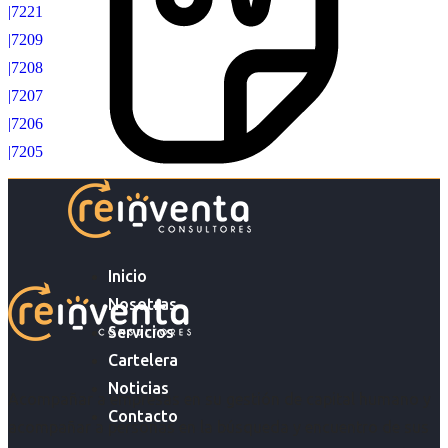
|7221
|7209
|7208
|7207
|7206
|7205
Inicio
Nosotras
Servicios
Cartelera
Noticias
Acompañar a empresas en su gestión de capital humano y
Contacto
acompañar a personas en la búsqueda y encuentro de sus