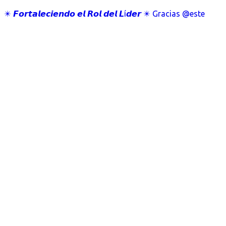
✴️ 𝙁𝙤𝙧𝙩𝙖𝙡𝙚𝙘𝙞𝙚𝙣𝙙𝙤 𝙚𝙡 𝙍𝙤𝙡 𝙙𝙚𝙡 𝙇í𝙙𝙚𝙧 ✴️ Gracias @este