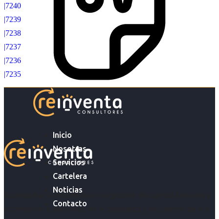
|7240
|7239
|7238
|7237
|7236
|7235
Inicio
Nosotras
Servicios
Cartelera
Noticias
Acompañar a empresas en su gestión de capital humano y
Contacto
acompañar a personas en la búsqueda y encuentro de sus