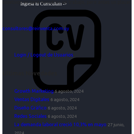
objetivos es para nosotros un trabajo, pero antes un placer.
Ingresa tu Curriculum ->
consultores@reinventa.com.uy
Login / Logout de Usuarios
Últimas Novedades
Growth Marketing
6 agosto, 2024
Ventas Digitales
6 agosto, 2024
Diseño Gráfico
6 agosto, 2024
Redes Sociales
6 agosto, 2024
La demanda laboral creció 10,3% en mayo
27 junio,
2024