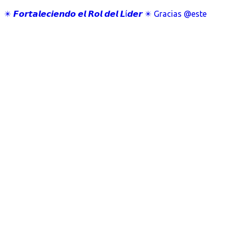
✴️ 𝙁𝙤𝙧𝙩𝙖𝙡𝙚𝙘𝙞𝙚𝙣𝙙𝙤 𝙚𝙡 𝙍𝙤𝙡 𝙙𝙚𝙡 𝙇í𝙙𝙚𝙧 ✴️ Gracias @este