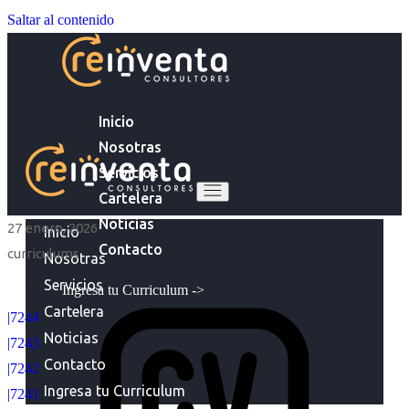
Saltar al contenido
Inicio
Nosotras
Servicios
Cartelera
Noticias
27 enero, 2026
Inicio
Contacto
curriculums
Nosotras
Servicios
Ingresa tu Curriculum ->
Cartelera
|7244
Noticias
|7243
Contacto
|7242
Ingresa tu Curriculum
|7241