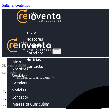
Saltar al contenido
Inicio
Nosotras
Servicios
Cartelera
Noticias
Inicio
28 enero, 2026
Contacto
Nosotras
curriculums
Servicios
Ingresa tu Curriculum ->
Cartelera
Noticias
|7250
Contacto
|7249
Ingresa tu Curriculum
|7248