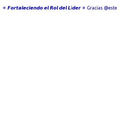
✴️ 𝙁𝙤𝙧𝙩𝙖𝙡𝙚𝙘𝙞𝙚𝙣𝙙𝙤 𝙚𝙡 𝙍𝙤𝙡 𝙙𝙚𝙡 𝙇í𝙙𝙚𝙧 ✴️ Gracias @este