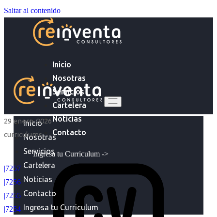
Saltar al contenido
Inicio
Nosotras
Servicios
Cartelera
Noticias
29 enero, 2026
Inicio
Contacto
curriculums
Nosotras
Servicios
Ingresa tu Curriculum ->
Cartelera
|7257
Noticias
|7256
Contacto
|7255
Ingresa tu Curriculum
|7254