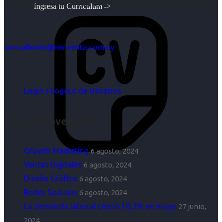
objetivos es para nosotros un trabajo, pero antes un placer.
Ingresa tu Curriculum ->
consultores@reinventa.com.uy
Login / Logout de Usuarios
Últimas Novedades
Growth Marketing
6 agosto, 2024
Ventas Digitales
6 agosto, 2024
Diseño Gráfico
6 agosto, 2024
Redes Sociales
6 agosto, 2024
La demanda laboral creció 10,3% en mayo
27 junio,
2024