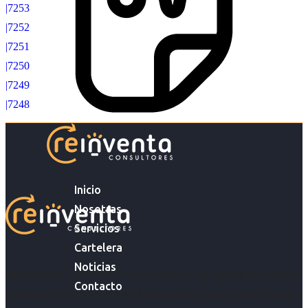
|7253
|7252
|7251
|7250
|7249
|7248
Inicio
Nosotras
Servicios
Cartelera
Noticias
Acompañar a empresas en su gestión de capital humano y
Contacto
acompañar a personas en la búsqueda y encuentro de sus