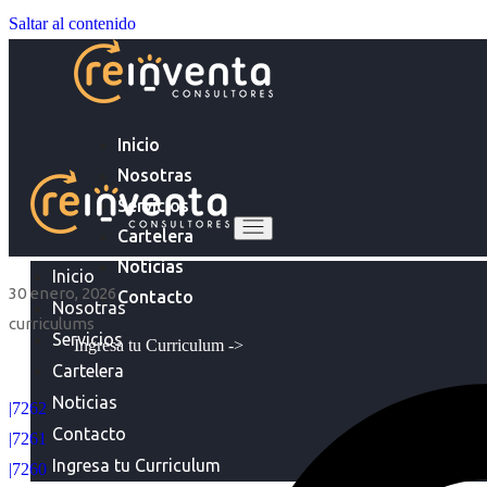
Saltar al contenido
Inicio
Nosotras
Servicios
Cartelera
Noticias
Inicio
30 enero, 2026
Contacto
Nosotras
curriculums
Servicios
Ingresa tu Curriculum ->
Cartelera
Noticias
|7262
Contacto
|7261
Ingresa tu Curriculum
|7260