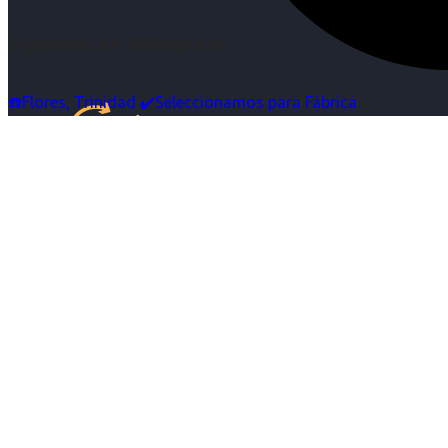
Síguenos en Instagram
☎️Flores, Trinidad ✔️Seleccionamos para Fábrica
Inicio
Nosotras
Servicios
Cartelera
Noticias
Contacto
Ingresa tu Curriculum ->