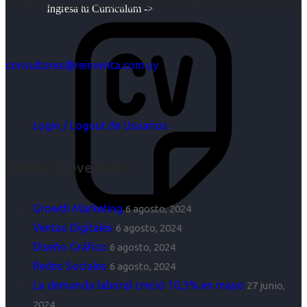
objetivos es para nosotros un trabajo, pero antes un placer.
Ingresa tu Curriculum ->
consultores@reinventa.com.uy
Login / Logout de Usuarios
Últimas Novedades
Growth Marketing
6 agosto, 2024
Ventas Digitales
6 agosto, 2024
Diseño Gráfico
6 agosto, 2024
Redes Sociales
6 agosto, 2024
La demanda laboral creció 10,3% en mayo
27 junio,
2024