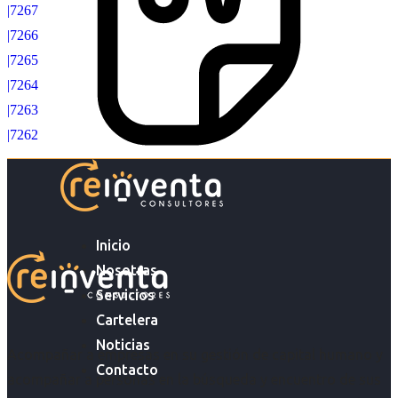
|7267
|7266
|7265
|7264
|7263
|7262
Inicio
Nosotras
Servicios
Cartelera
Noticias
Acompañar a empresas en su gestión de capital humano y
Contacto
acompañar a personas en la búsqueda y encuentro de sus