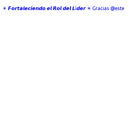
✴️ 𝙁𝙤𝙧𝙩𝙖𝙡𝙚𝙘𝙞𝙚𝙣𝙙𝙤 𝙚𝙡 𝙍𝙤𝙡 𝙙𝙚𝙡 𝙇í𝙙𝙚𝙧 ✴️ Gracias @este