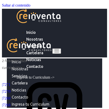
Saltar al contenido
Inicio
Nosotras
Servicios
Cartelera
Noticias
2 febrero, 2026
Inicio
Contacto
curriculums
Nosotras
Servicios
Ingresa tu Curriculum ->
Cartelera
|7271
Noticias
|7270
Contacto
|7269
Ingresa tu Curriculum
|7268