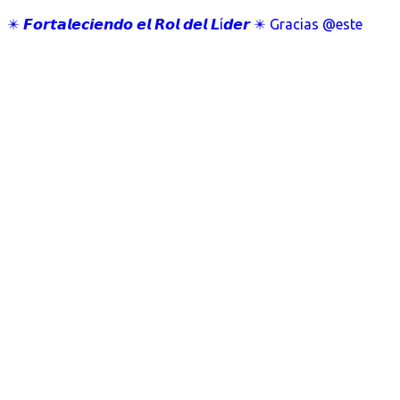
✴️ 𝙁𝙤𝙧𝙩𝙖𝙡𝙚𝙘𝙞𝙚𝙣𝙙𝙤 𝙚𝙡 𝙍𝙤𝙡 𝙙𝙚𝙡 𝙇í𝙙𝙚𝙧 ✴️ Gracias @este