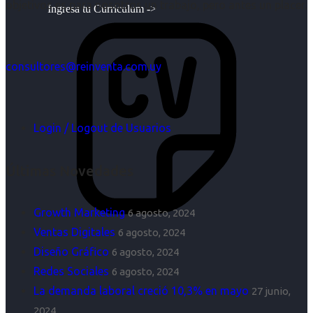
objetivos es para nosotros un trabajo, pero antes un placer.
Ingresa tu Curriculum ->
consultores@reinventa.com.uy
Login / Logout de Usuarios
Últimas Novedades
Growth Marketing
6 agosto, 2024
Ventas Digitales
6 agosto, 2024
Diseño Gráfico
6 agosto, 2024
Redes Sociales
6 agosto, 2024
La demanda laboral creció 10,3% en mayo
27 junio,
2024