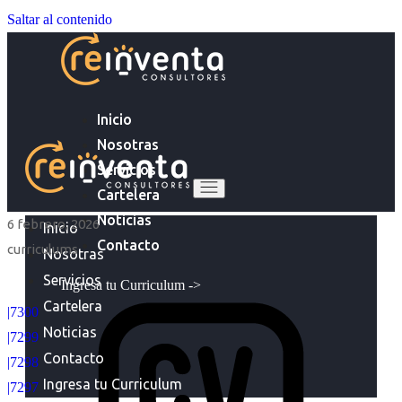
Saltar al contenido
Inicio
Nosotras
Servicios
Cartelera
Noticias
6 febrero, 2026
Inicio
Contacto
curriculums
Nosotras
Servicios
Ingresa tu Curriculum ->
Cartelera
|7300
Noticias
|7299
Contacto
|7298
Ingresa tu Curriculum
|7297