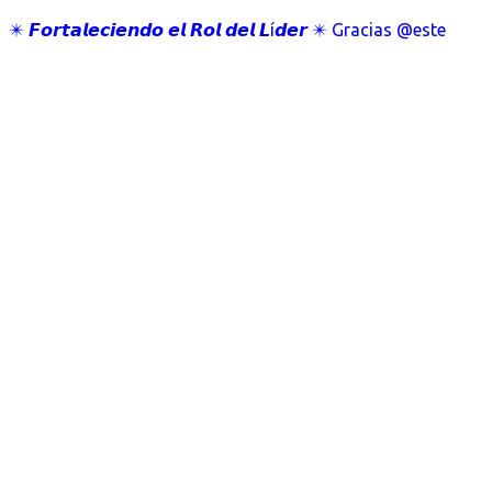
✴️ 𝙁𝙤𝙧𝙩𝙖𝙡𝙚𝙘𝙞𝙚𝙣𝙙𝙤 𝙚𝙡 𝙍𝙤𝙡 𝙙𝙚𝙡 𝙇í𝙙𝙚𝙧 ✴️ Gracias @este