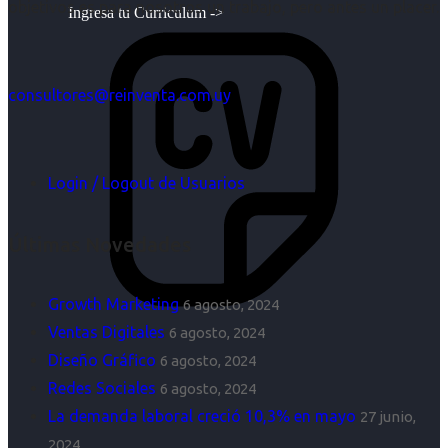
objetivos es para nosotros un trabajo, pero antes un placer.
Ingresa tu Curriculum ->
consultores@reinventa.com.uy
Login / Logout de Usuarios
Últimas Novedades
Growth Marketing
6 agosto, 2024
Ventas Digitales
6 agosto, 2024
Diseño Gráfico
6 agosto, 2024
Redes Sociales
6 agosto, 2024
La demanda laboral creció 10,3% en mayo
27 junio,
2024