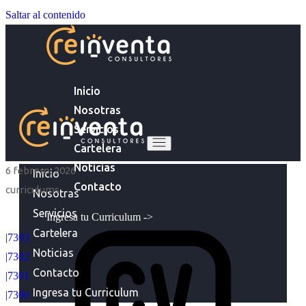
Saltar al contenido
Inicio
Nosotras
Servicios
Cartelera
Noticias
6 febrero, 2026
Inicio
Contacto
curriculums
Nosotras
Servicios
Ingresa tu Curriculum ->
Cartelera
|7303
Noticias
|7302
Contacto
|7301
Ingresa tu Curriculum
|7300