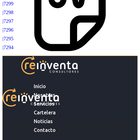
|7299
|7298
|7297
|7296
|7295
|7294
Inicio
Nosotras
Servicios
Cartelera
Noticias
Acompañar a empresas en su gestión de capital humano y
Contacto
acompañar a personas en la búsqueda y encuentro de sus