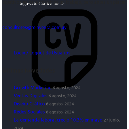
objetivos es para nosotros un trabajo, pero antes un placer.
Ingresa tu Curriculum ->
consultores@reinventa.com.uy
Login / Logout de Usuarios
Últimas Novedades
Growth Marketing
6 agosto, 2024
Ventas Digitales
6 agosto, 2024
Diseño Gráfico
6 agosto, 2024
Redes Sociales
6 agosto, 2024
La demanda laboral creció 10,3% en mayo
27 junio,
2024