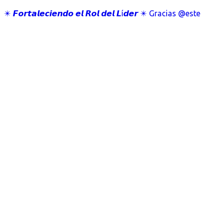
✴️ 𝙁𝙤𝙧𝙩𝙖𝙡𝙚𝙘𝙞𝙚𝙣𝙙𝙤 𝙚𝙡 𝙍𝙤𝙡 𝙙𝙚𝙡 𝙇í𝙙𝙚𝙧 ✴️ Gracias @este