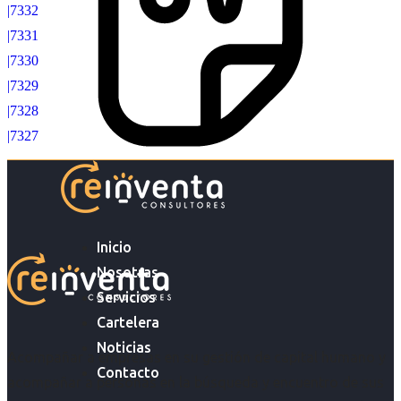
|7332
|7331
|7330
|7329
|7328
|7327
Inicio
Nosotras
Servicios
Cartelera
Noticias
Acompañar a empresas en su gestión de capital humano y
Contacto
acompañar a personas en la búsqueda y encuentro de sus