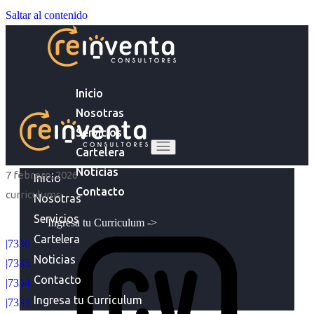
Saltar al contenido
Inicio
Nosotras
Servicios
Cartelera
Noticias
7 febrero, 2026
Inicio
Contacto
curriculums
Nosotras
Servicios
Ingresa tu Curriculum ->
Cartelera
|7336
Noticias
|7335
Contacto
|7334
Ingresa tu Curriculum
|7333