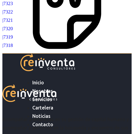
|7323
|7322
|7321
|7320
|7319
|7318
Inicio
Nosotras
Servicios
Cartelera
Noticias
Acompañar a empresas en su gestión de capital humano y
Contacto
acompañar a personas en la búsqueda y encuentro de sus