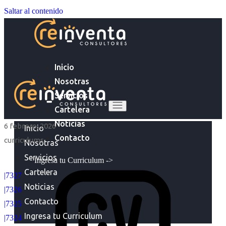
Saltar al contenido
Inicio
Nosotras
Servicios
Cartelera
Noticias
6 febrero, 2026
Inicio
Contacto
curriculums
Nosotras
Servicios
Ingresa tu Curriculum ->
Cartelera
|7327
Noticias
|7326
Contacto
|7325
Ingresa tu Curriculum
|7324