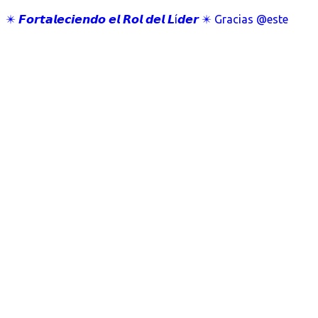
✴️ 𝙁𝙤𝙧𝙩𝙖𝙡𝙚𝙘𝙞𝙚𝙣𝙙𝙤 𝙚𝙡 𝙍𝙤𝙡 𝙙𝙚𝙡 𝙇í𝙙𝙚𝙧 ✴️ Gracias @este