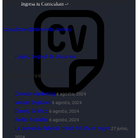
objetivos es para nosotros un trabajo, pero antes un placer.
Ingresa tu Curriculum ->
consultores@reinventa.com.uy
Login / Logout de Usuarios
Últimas Novedades
Growth Marketing
6 agosto, 2024
Ventas Digitales
6 agosto, 2024
Diseño Gráfico
6 agosto, 2024
Redes Sociales
6 agosto, 2024
La demanda laboral creció 10,3% en mayo
27 junio,
2024