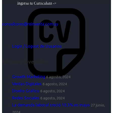
objetivos es para nosotros un trabajo, pero antes un placer.
Ingresa tu Curriculum ->
consultores@reinventa.com.uy
Login / Logout de Usuarios
Últimas Novedades
Growth Marketing
6 agosto, 2024
Ventas Digitales
6 agosto, 2024
Diseño Gráfico
6 agosto, 2024
Redes Sociales
6 agosto, 2024
La demanda laboral creció 10,3% en mayo
27 junio,
2024