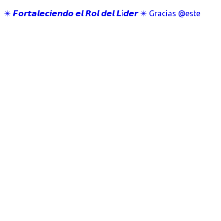
✴️ 𝙁𝙤𝙧𝙩𝙖𝙡𝙚𝙘𝙞𝙚𝙣𝙙𝙤 𝙚𝙡 𝙍𝙤𝙡 𝙙𝙚𝙡 𝙇í𝙙𝙚𝙧 ✴️ Gracias @este