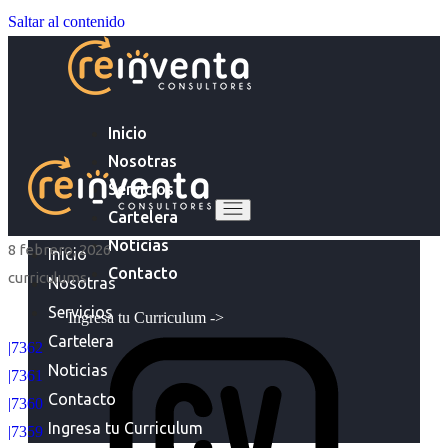
Saltar al contenido
Inicio
Nosotras
Servicios
Cartelera
Noticias
8 febrero, 2026
Inicio
Contacto
curriculums
Nosotras
Servicios
Ingresa tu Curriculum ->
Cartelera
|7362
Noticias
|7361
Contacto
|7360
Ingresa tu Curriculum
|7359