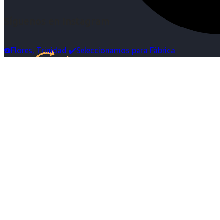
Síguenos en Instagram
☎️Flores, Trinidad ✔️Seleccionamos para Fábrica
Inicio
Nosotras
Servicios
Cartelera
Noticias
Contacto
Ingresa tu Curriculum ->