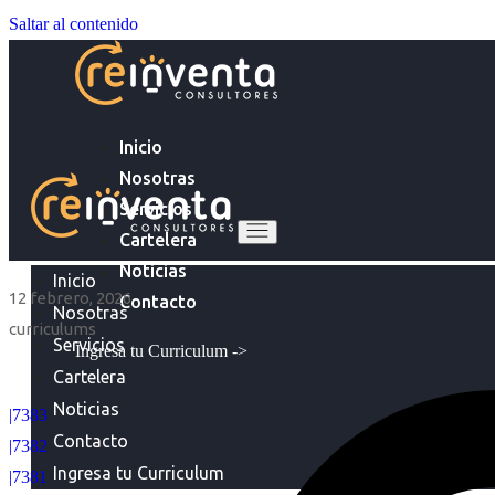
Saltar al contenido
Inicio
Nosotras
Servicios
Cartelera
Noticias
Inicio
12 febrero, 2026
Contacto
Nosotras
curriculums
Servicios
Ingresa tu Curriculum ->
Cartelera
Noticias
|7383
Contacto
|7382
Ingresa tu Curriculum
|7381