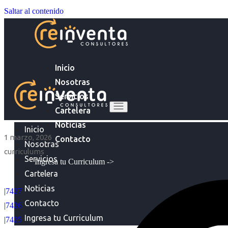
Saltar al contenido
Inicio
Nosotras
Servicios
Cartelera
Noticias
Inicio
1 marzo, 2026
Contacto
Nosotras
curriculums
Servicios
Ingresa tu Curriculum ->
Cartelera
Noticias
|7427
Contacto
|7426
Ingresa tu Curriculum
|7425