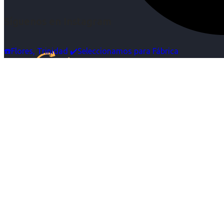
Síguenos en Instagram
☎️Flores, Trinidad ✔️Seleccionamos para Fábrica
Inicio
Nosotras
Servicios
Cartelera
Noticias
Contacto
Ingresa tu Curriculum ->