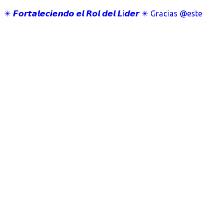
✴️ 𝙁𝙤𝙧𝙩𝙖𝙡𝙚𝙘𝙞𝙚𝙣𝙙𝙤 𝙚𝙡 𝙍𝙤𝙡 𝙙𝙚𝙡 𝙇í𝙙𝙚𝙧 ✴️ Gracias @este