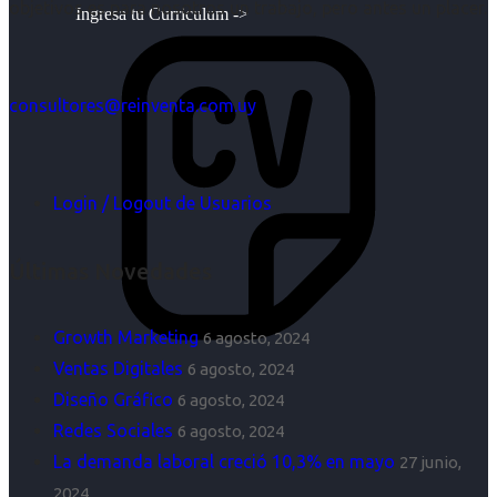
objetivos es para nosotros un trabajo, pero antes un placer.
Ingresa tu Curriculum ->
consultores@reinventa.com.uy
Login / Logout de Usuarios
Últimas Novedades
Growth Marketing
6 agosto, 2024
Ventas Digitales
6 agosto, 2024
Diseño Gráfico
6 agosto, 2024
Redes Sociales
6 agosto, 2024
La demanda laboral creció 10,3% en mayo
27 junio,
2024