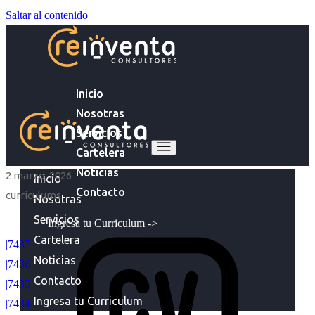
Saltar al contenido
Inicio
Nosotras
Servicios
Cartelera
Noticias
2 marzo, 2026
Inicio
Contacto
curriculums
Nosotras
Servicios
Ingresa tu Curriculum ->
Cartelera
|7437
Noticias
|7436
Contacto
|7435
Ingresa tu Curriculum
|7434