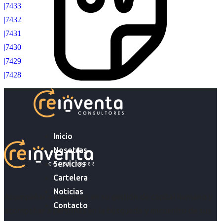
|7433
|7432
|7431
|7430
|7429
|7428
Inicio
Nosotras
Servicios
Cartelera
Noticias
Acompañar a empresas en su gestión de capital humano y
Contacto
acompañar a personas en la búsqueda y encuentro de sus