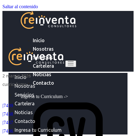
Saltar al contenido
Inicio
Nosotras
Servicios
Cartelera
Noticias
2 marzo, 2026
Inicio
Contacto
curriculums
Nosotras
Servicios
Ingresa tu Curriculum ->
Cartelera
|7439
Noticias
|7438
Contacto
|7437
Ingresa tu Curriculum
|7436