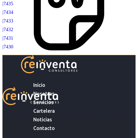
|7435
|7434
|7433
|7432
|7431
|7430
Inicio
Nosotras
Servicios
Cartelera
Noticias
Acompañar a empresas en su gestión de capital humano y
Contacto
acompañar a personas en la búsqueda y encuentro de sus