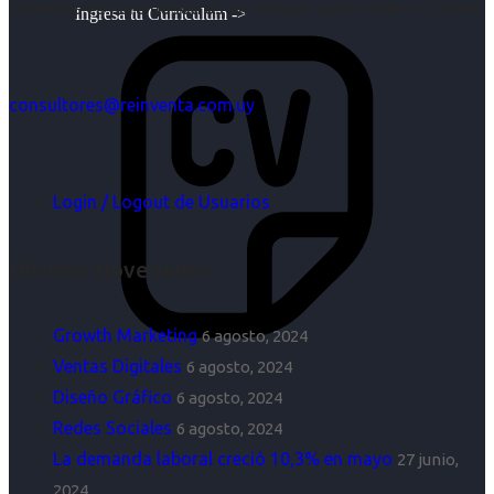
objetivos es para nosotros un trabajo, pero antes un placer.
Ingresa tu Curriculum ->
consultores@reinventa.com.uy
Login / Logout de Usuarios
Últimas Novedades
Growth Marketing
6 agosto, 2024
Ventas Digitales
6 agosto, 2024
Diseño Gráfico
6 agosto, 2024
Redes Sociales
6 agosto, 2024
La demanda laboral creció 10,3% en mayo
27 junio,
2024