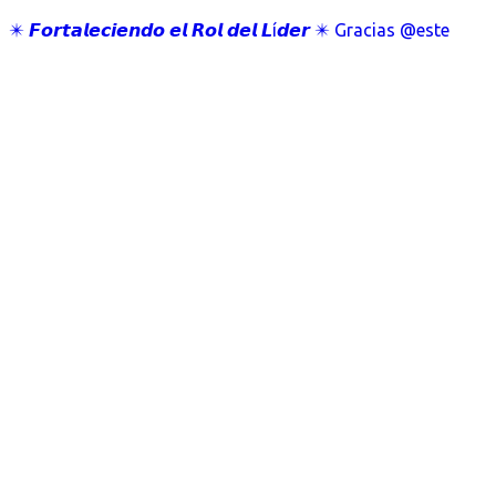
✴️ 𝙁𝙤𝙧𝙩𝙖𝙡𝙚𝙘𝙞𝙚𝙣𝙙𝙤 𝙚𝙡 𝙍𝙤𝙡 𝙙𝙚𝙡 𝙇í𝙙𝙚𝙧 ✴️ Gracias @este