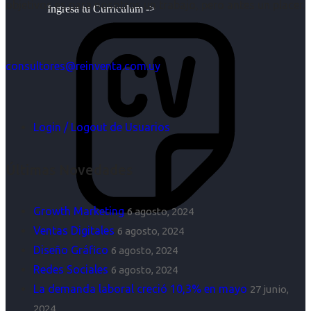
objetivos es para nosotros un trabajo, pero antes un placer.
Ingresa tu Curriculum ->
consultores@reinventa.com.uy
Login / Logout de Usuarios
Últimas Novedades
Growth Marketing
6 agosto, 2024
Ventas Digitales
6 agosto, 2024
Diseño Gráfico
6 agosto, 2024
Redes Sociales
6 agosto, 2024
La demanda laboral creció 10,3% en mayo
27 junio,
2024