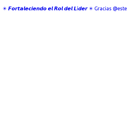
✴️ 𝙁𝙤𝙧𝙩𝙖𝙡𝙚𝙘𝙞𝙚𝙣𝙙𝙤 𝙚𝙡 𝙍𝙤𝙡 𝙙𝙚𝙡 𝙇í𝙙𝙚𝙧 ✴️ Gracias @este