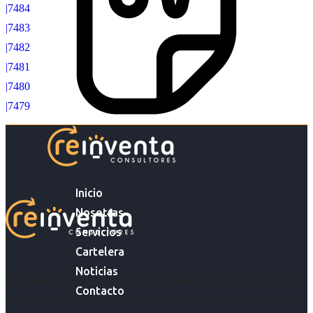
|7484
|7483
|7482
|7481
|7480
|7479
Inicio
Nosotras
Servicios
Cartelera
Noticias
Acompañar a empresas en su gestión de capital humano y
Contacto
acompañar a personas en la búsqueda y encuentro de sus