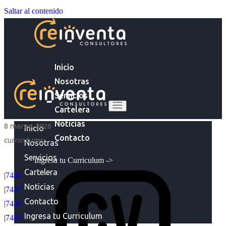
Saltar al contenido
Inicio
Nosotras
Servicios
Cartelera
Noticias
8 marzo, 2026
Inicio
Contacto
curriculums
Nosotras
Servicios
Ingresa tu Curriculum ->
Cartelera
|7488
Noticias
|7487
Contacto
|7486
Ingresa tu Curriculum
|7485