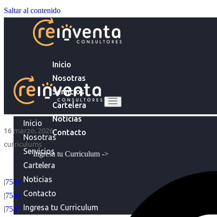
Saltar al contenido
Inicio
Nosotras
Servicios
Cartelera
Noticias
Inicio
16 marzo, 2026
Contacto
Nosotras
curriculums
Servicios
Ingresa tu Curriculum ->
Cartelera
Noticias
|7549
Contacto
|7548
Ingresa tu Curriculum
|7547