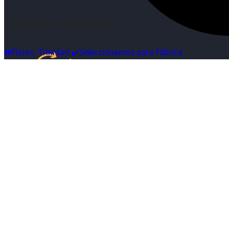
Síguenos en Instagram
☎️Flores, Trinidad ✔️Seleccionamos para Fábrica
Inicio
Nosotras
Servicios
Cartelera
Noticias
Contacto
Ingresa tu Curriculum ->