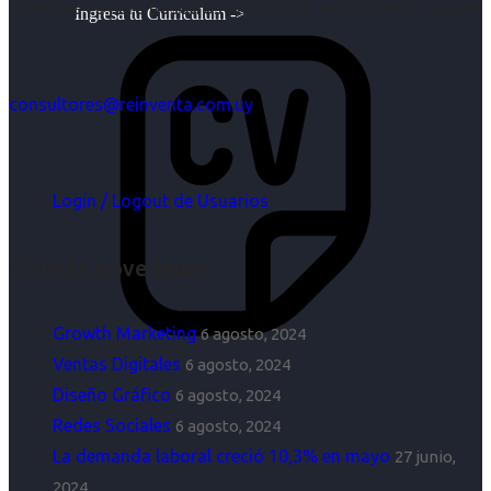
objetivos es para nosotros un trabajo, pero antes un placer.
Ingresa tu Curriculum ->
consultores@reinventa.com.uy
Login / Logout de Usuarios
Últimas Novedades
Growth Marketing
6 agosto, 2024
Ventas Digitales
6 agosto, 2024
Diseño Gráfico
6 agosto, 2024
Redes Sociales
6 agosto, 2024
La demanda laboral creció 10,3% en mayo
27 junio,
2024