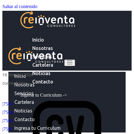
Saltar al contenido
Inicio
Nosotras
Servicios
Cartelera
Noticias
16 marzo, 2026
Inicio
Contacto
curriculums
Nosotras
Servicios
Ingresa tu Curriculum ->
Cartelera
|7565
Noticias
|7564
Contacto
|7563
Ingresa tu Curriculum
|7562