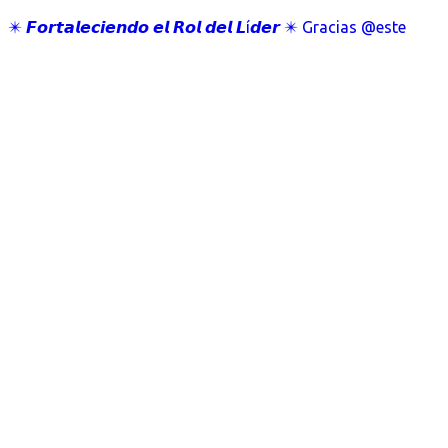
✴️ 𝙁𝙤𝙧𝙩𝙖𝙡𝙚𝙘𝙞𝙚𝙣𝙙𝙤 𝙚𝙡 𝙍𝙤𝙡 𝙙𝙚𝙡 𝙇í𝙙𝙚𝙧 ✴️ Gracias @este