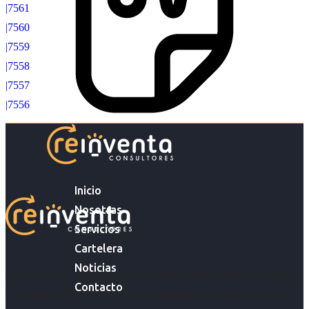
|7561
|7560
|7559
|7558
|7557
|7556
Inicio
Nosotras
Servicios
Cartelera
Noticias
Acompañar a empresas en su gestión de capital humano y
Contacto
acompañar a personas en la búsqueda y encuentro de sus