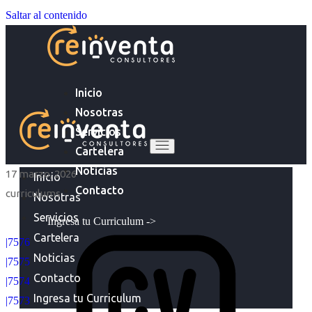
Saltar al contenido
Inicio
Nosotras
Servicios
Cartelera
Noticias
17 marzo, 2026
Inicio
Contacto
curriculums
Nosotras
Servicios
Ingresa tu Curriculum ->
Cartelera
|7576
Noticias
|7575
Contacto
|7574
Ingresa tu Curriculum
|7573