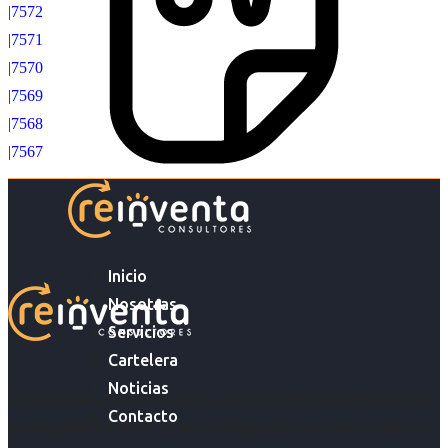
|7572
|7571
|7570
|7569
|7568
|7567
Inicio
Nosotras
Servicios
Cartelera
Noticias
Acompañar a empresas en su gestión de capital humano y
Contacto
acompañar a personas en la búsqueda y encuentro de sus