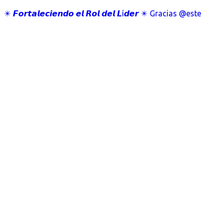
✴️ 𝙁𝙤𝙧𝙩𝙖𝙡𝙚𝙘𝙞𝙚𝙣𝙙𝙤 𝙚𝙡 𝙍𝙤𝙡 𝙙𝙚𝙡 𝙇í𝙙𝙚𝙧 ✴️ Gracias @este