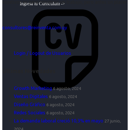
objetivos es para nosotros un trabajo, pero antes un placer.
Ingresa tu Curriculum ->
consultores@reinventa.com.uy
Login / Logout de Usuarios
Últimas Novedades
Growth Marketing
6 agosto, 2024
Ventas Digitales
6 agosto, 2024
Diseño Gráfico
6 agosto, 2024
Redes Sociales
6 agosto, 2024
La demanda laboral creció 10,3% en mayo
27 junio,
2024