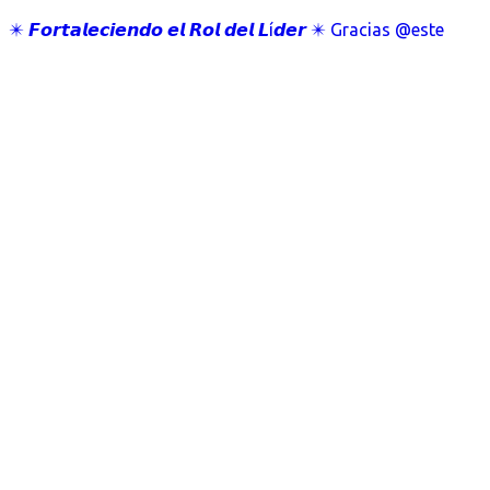
✴️ 𝙁𝙤𝙧𝙩𝙖𝙡𝙚𝙘𝙞𝙚𝙣𝙙𝙤 𝙚𝙡 𝙍𝙤𝙡 𝙙𝙚𝙡 𝙇í𝙙𝙚𝙧 ✴️ Gracias @este