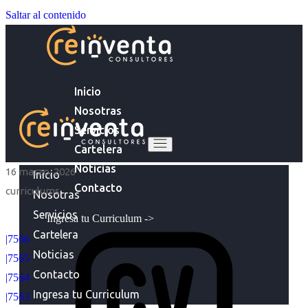
Saltar al contenido
Inicio
Nosotras
Servicios
Cartelera
Noticias
16 marzo, 2026
Inicio
Contacto
curriculums
Nosotras
Servicios
Ingresa tu Curriculum ->
Cartelera
|7566
Noticias
|7565
Contacto
|7564
Ingresa tu Curriculum
|7563