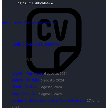
objetivos es para nosotros un trabajo, pero antes un placer.
Ingresa tu Curriculum ->
consultores@reinventa.com.uy
Login / Logout de Usuarios
Últimas Novedades
Growth Marketing
6 agosto, 2024
Ventas Digitales
6 agosto, 2024
Diseño Gráfico
6 agosto, 2024
Redes Sociales
6 agosto, 2024
La demanda laboral creció 10,3% en mayo
27 junio,
2024