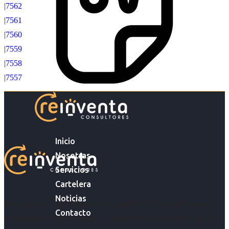
|7562
|7561
|7560
|7559
|7558
|7557
Inicio
Nosotras
Servicios
Cartelera
Noticias
Acompañar a empresas en su gestión de capital humano y
Contacto
acompañar a personas en la búsqueda y encuentro de sus