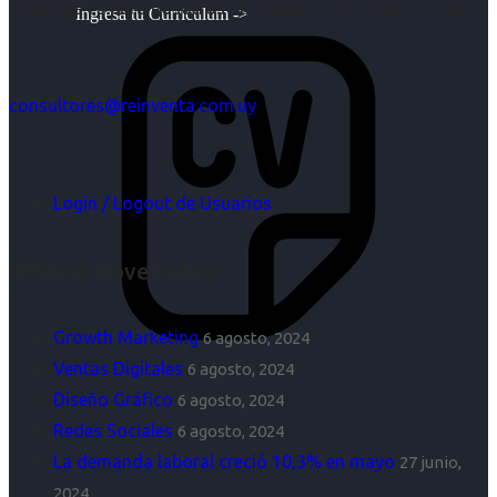
objetivos es para nosotros un trabajo, pero antes un placer.
Ingresa tu Curriculum ->
consultores@reinventa.com.uy
Login / Logout de Usuarios
Últimas Novedades
Growth Marketing
6 agosto, 2024
Ventas Digitales
6 agosto, 2024
Diseño Gráfico
6 agosto, 2024
Redes Sociales
6 agosto, 2024
La demanda laboral creció 10,3% en mayo
27 junio,
2024