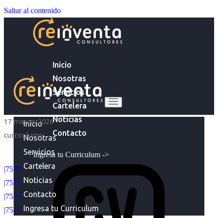
Saltar al contenido
Inicio
Nosotras
Servicios
Cartelera
Noticias
17 marzo, 2026
Inicio
Contacto
curriculums
Nosotras
Servicios
Ingresa tu Curriculum ->
Cartelera
|7578
Noticias
|7577
Contacto
|7576
Ingresa tu Curriculum
|7575