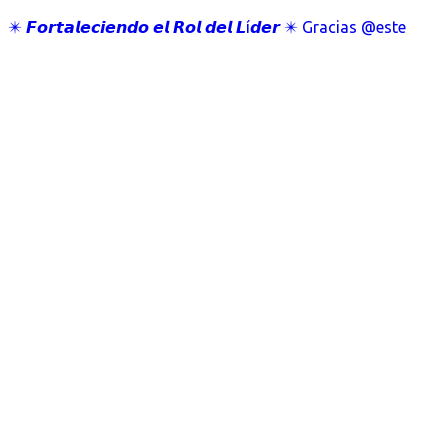
✴️ 𝙁𝙤𝙧𝙩𝙖𝙡𝙚𝙘𝙞𝙚𝙣𝙙𝙤 𝙚𝙡 𝙍𝙤𝙡 𝙙𝙚𝙡 𝙇í𝙙𝙚𝙧 ✴️ Gracias @este