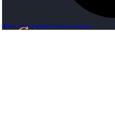
Síguenos en Instagram
☎️Flores, Trinidad ✔️Seleccionamos para Fábrica
Inicio
Nosotras
Servicios
Cartelera
Noticias
Contacto
Ingresa tu Curriculum ->