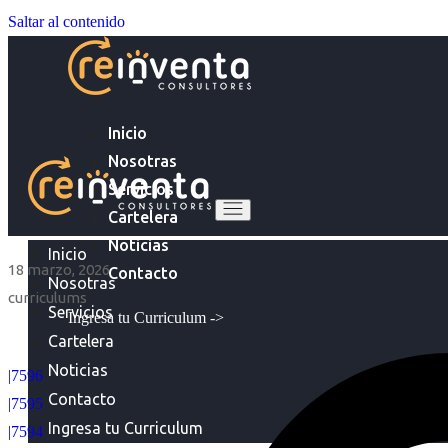
Saltar al contenido
Inicio
Nosotras
Servicios
Cartelera
Noticias
Inicio
18 marzo, 2026
Contacto
Nosotras
curriculums
Servicios
Ingresa tu Curriculum ->
Cartelera
Noticias
|7596
Contacto
|7595
Ingresa tu Curriculum
|7594