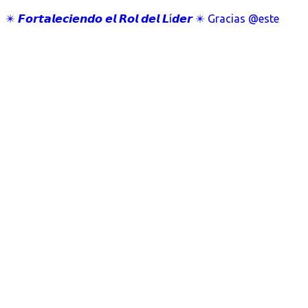
✴️ 𝙁𝙤𝙧𝙩𝙖𝙡𝙚𝙘𝙞𝙚𝙣𝙙𝙤 𝙚𝙡 𝙍𝙤𝙡 𝙙𝙚𝙡 𝙇í𝙙𝙚𝙧 ✴️ Gracias @este