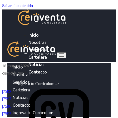
Saltar al contenido
Inicio
Nosotras
Servicios
Cartelera
Noticias
18 marzo, 2026
Inicio
Contacto
curriculums
Nosotras
Servicios
Ingresa tu Curriculum ->
Cartelera
|7598
Noticias
|7597
Contacto
|7596
Ingresa tu Curriculum
|7595