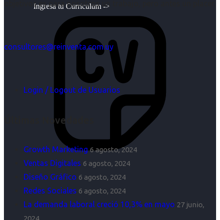
objetivos es para nosotros un trabajo, pero antes un placer.
Ingresa tu Curriculum ->
consultores@reinventa.com.uy
Login / Logout de Usuarios
Últimas Novedades
Growth Marketing
6 agosto, 2024
Ventas Digitales
6 agosto, 2024
Diseño Gráfico
6 agosto, 2024
Redes Sociales
6 agosto, 2024
La demanda laboral creció 10,3% en mayo
27 junio,
2024