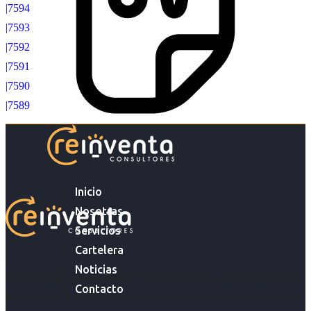
|7594
|7593
|7592
|7591
|7590
|7589
Inicio
Nosotras
Servicios
Cartelera
Noticias
Acompañar a empresas en su gestión de capital humano y
Contacto
acompañar a personas en la búsqueda y encuentro de sus